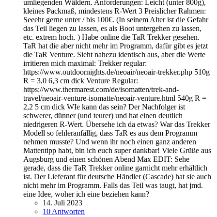
umliegenden Wäldern. Anforderungen: Leicht (unter 800g),
kleines Packmaß, mindestens R-Wert 3 Preislicher Rahmen:
Seeehr gerne unter / bis 100€. (In seinem Alter ist die Gefahr
das Teil liegen zu lassen, es als Boot untergehen zu lassen,
etc. extrem hoch. ) Habe online die TaR Trekker gesehen.
TaR hat die aber nicht mehr im Programm, dafür gibt es jetzt
die TaR Venture. Sieht nahezu identisch aus, aber die Werte
irritieren mich maximal: Trekker regular:
https://www.outdoornights.de/neoair/neoair-trekker.php 510g
R = 3,0 6,3 cm dick Venture Regular:
https://www.thermarest.com/de/isomatten/trek-and-
travel/neoair-venture-isomatte/neoair-venture.html 540g R =
2,2 5 cm dick WIe kann das sein? Der Nachfolger ist
schwerer, dünner (und teurer) und hat einen deutlich
niedrigeren R-Wert. Übersehe ich da etwas? War das Trekker
Modell so fehleranfällig, dass TaR es aus dem Programm
nehmen musste? Und wenn ihr noch einen ganz anderen
Mattentipp habt, bin ich euch super dankbar! Viele Grüße aus
Augsburg und einen schönen Abend Max EDIT: Sehe
gerade, dass die TaR Trekker online garnicht mehr erhältlich
ist. Der Lieferant für deutsche Händler (Cascade) hat sie auch
nicht mehr im Programm. Falls das Teil was taugt, hat jmd.
eine Idee, woher ich eine beziehen kann?
14. Juli 2023
10 Antworten