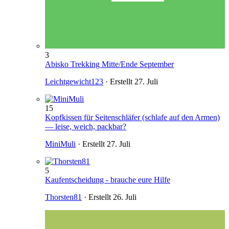
3
Abisko Trekking Mitte/Ende September
Leichtgewicht123
· Erstellt
27. Juli
15
Kopfkissen für Seitenschläfer (schlafe auf den Armen)
— leise, weich, packbar?
MiniMuli
· Erstellt
27. Juli
5
Kaufentscheidung - brauche eure Hilfe
Thorsten81
· Erstellt
26. Juli