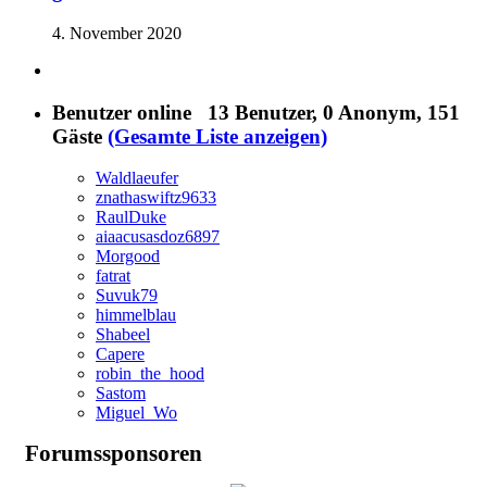
4. November 2020
Benutzer online
13 Benutzer
, 0 Anonym, 151
Gäste
(Gesamte Liste anzeigen)
Waldlaeufer
znathaswiftz9633
RaulDuke
aiaacusasdoz6897
Morgood
fatrat
Suvuk79
himmelblau
Shabeel
Capere
robin_the_hood
Sastom
Miguel_Wo
Forumssponsoren