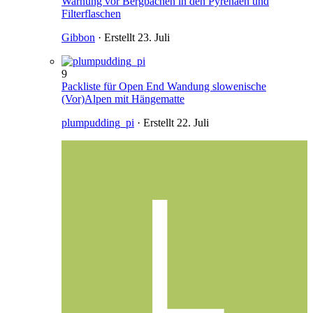
Warnung vor Bergbächen in den Pyrenäen und
Filterflaschen
Gibbon
· Erstellt
23. Juli
9
Packliste für Open End Wandung slowenische
(Vor)Alpen mit Hängematte
plumpudding_pi
· Erstellt
22. Juli