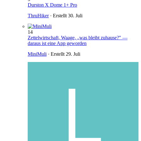
Durston X Dome 1+ Pro
ThruHiker
· Erstellt
30. Juli
14
Zettelwirtschaft, Waage, „was bleibt zuhause?" —
daraus ist eine App geworden
MiniMuli
· Erstellt
29. Juli