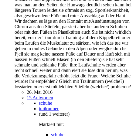
was man an den Seiten der Hanwags deutlich sehen kann bei
längeren Touren leidet sie oftmals an sog. Sportlerkrankheit,
also geschwollene Füße und roter Ausschlag auf der Haut.
Wir dachten es läge an den Kontakt mit/Ausdünstungen von
Chrom aus den Stiefeln, passiert aber bei anderen Schuhen
oder mit den Füßen in Plastiktüten auch Sie ist nicht wirklich
bereit, vor der Tour durch Training auf dem Kippelbrett oder
beim Laufen die Muskulatur zu stärken, wie ich das tue wir
gehen in rauhes Gelände in den Alpen oder weglos durchs
Fjell sie mag keine nassen Füße auf Dauer und läuft sich mit
nassen Füßen schnell Blasen (in den Stiefeln) sie hat sehr
schmale und schlanke Füße, ihre Laufschuhe werden aber
recht schnell weiter und dann eiert sie lose drin herum, was
die Verletzungsgefahr erhöht Jetzt die Frage: Welche Schuhe
würdet ihr empfehlen? Gleich mit Trailrunnern (welche?)
losstarten oder erst mit leichten Stiefeln (welche?) probieren?
26. Mai 2016
15 Antworten
schuhe
trailrunner
(und 1 weiterer)
Markiert mit:
schuhe