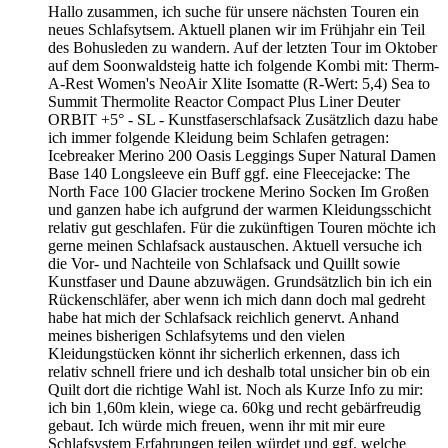
Hallo zusammen, ich suche für unsere nächsten Touren ein
neues Schlafsytsem. Aktuell planen wir im Frühjahr ein Teil
des Bohusleden zu wandern. Auf der letzten Tour im Oktober
auf dem Soonwaldsteig hatte ich folgende Kombi mit: Therm-
A-Rest Women's NeoAir Xlite Isomatte (R-Wert: 5,4) Sea to
Summit Thermolite Reactor Compact Plus Liner Deuter
ORBIT +5° - SL - Kunstfaserschlafsack Zusätzlich dazu habe
ich immer folgende Kleidung beim Schlafen getragen:
Icebreaker Merino 200 Oasis Leggings Super Natural Damen
Base 140 Longsleeve ein Buff ggf. eine Fleecejacke: The
North Face 100 Glacier trockene Merino Socken Im Großen
und ganzen habe ich aufgrund der warmen Kleidungsschicht
relativ gut geschlafen. Für die zukünftigen Touren möchte ich
gerne meinen Schlafsack austauschen. Aktuell versuche ich
die Vor- und Nachteile von Schlafsack und Quillt sowie
Kunstfaser und Daune abzuwägen. Grundsätzlich bin ich ein
Rückenschläfer, aber wenn ich mich dann doch mal gedreht
habe hat mich der Schlafsack reichlich genervt. Anhand
meines bisherigen Schlafsytems und den vielen
Kleidungstücken könnt ihr sicherlich erkennen, dass ich
relativ schnell friere und ich deshalb total unsicher bin ob ein
Quilt dort die richtige Wahl ist. Noch als Kurze Info zu mir:
ich bin 1,60m klein, wiege ca. 60kg und recht gebärfreudig
gebaut. Ich würde mich freuen, wenn ihr mit mir eure
Schlafsystem Erfahrungen teilen würdet und ggf. welche