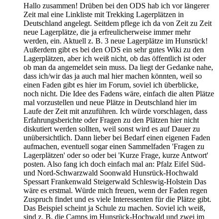
Hallo zusammen! Drüben bei den ODS hab ich vor längerer
Zeit mal eine Linkliste mit Trekking Lagerplätzen in
Deutschland angelegt. Seitdem pflege ich da von Zeit zu Zeit
neue Lagerplätze, die ja erfreulicherweise immer mehr
werden, ein. Aktuell z. B. 3 neue Lagerplätze im Hunsrück!
Außerdem gibt es bei den ODS ein sehr gutes Wiki zu den
Lagerplätzen, aber ich weiß nicht, ob das öffentlich ist oder
ob man da angemeldet sein muss. Da liegt der Gedanke nahe,
dass ich/wir das ja auch mal hier machen könnten, weil so
einen Faden gibt es hier im Forum, soviel ich überblicke,
noch nicht. Die Idee des Fadens wäre, einfach die alten Plätze
mal vorzustellen und neue Plätze in Deutschland hier im
Laufe der Zeit mit anzuführen. Ich würde vorschlagen, dass
Erfahrungsberichte oder Fragen zu den Plätzen hier nicht
diskutiert werden sollten, weil sonst wird es auf Dauer zu
unübersichtlich. Dann lieber bei Bedarf einen eigenen Faden
aufmachen, eventuell sogar einen Sammelfaden 'Fragen zu
Lagerplätzen' oder so oder bei 'Kurze Frage, kurze Antwort'
posten. Also fang ich doch einfach mal an: Pfalz Eifel Süd-
und Nord-Schwarzwald Soonwald Hunsrück-Hochwald
Spessart Frankenwald Steigerwald Schleswig-Holstein Das
wäre es erstmal. Würde mich freuen, wenn der Faden regen
Zuspruch findet und es viele Interessenten für die Plätze gibt.
Das Beispiel scheint ja Schule zu machen. Soviel ich weiß,
sind z. B. die Camps im Hunsrück-Hochwald und zwei im