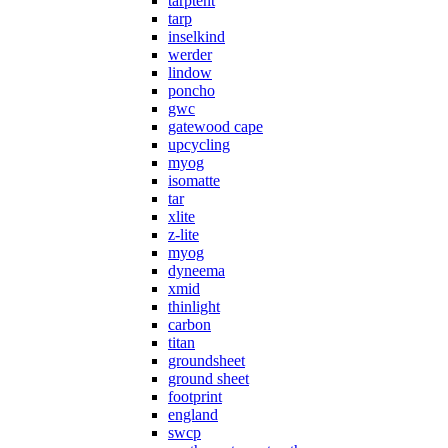
tarptent
tarp
inselkind
werder
lindow
poncho
gwc
gatewood cape
upcycling
myog
isomatte
tar
xlite
z-lite
myog
dyneema
xmid
thinlight
carbon
titan
groundsheet
ground sheet
footprint
england
swcp