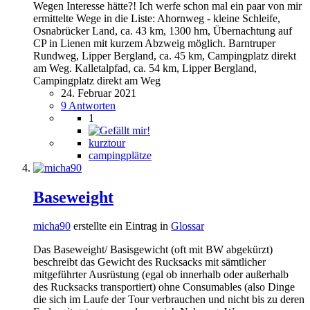
Wegen Interesse hätte?! Ich werfe schon mal ein paar von mir
ermittelte Wege in die Liste: Ahornweg - kleine Schleife,
Osnabrücker Land, ca. 43 km, 1300 hm, Übernachtung auf
CP in Lienen mit kurzem Abzweig möglich. Barntruper
Rundweg, Lipper Bergland, ca. 45 km, Campingplatz direkt
am Weg. Kalletalpfad, ca. 54 km, Lipper Bergland,
Campingplatz direkt am Weg
24. Februar 2021
9 Antworten
1
kurztour
campingplätze
Baseweight
micha90
erstellte ein Eintrag in
Glossar
Das Baseweight/ Basisgewicht (oft mit BW abgekürzt)
beschreibt das Gewicht des Rucksacks mit sämtlicher
mitgeführter Ausrüstung (egal ob innerhalb oder außerhalb
des Rucksacks transportiert) ohne Consumables (also Dinge
die sich im Laufe der Tour verbrauchen und nicht bis zu deren