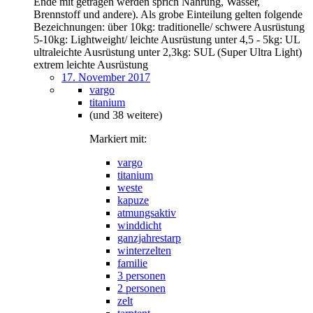
Ende mit getragen werden sprich Nahrung, Wasser,
Brennstoff und andere). Als grobe Einteilung gelten folgende
Bezeichnungen: über 10kg: traditionelle/ schwere Ausrüstung
5-10kg: Lightweight/ leichte Ausrüstung unter 4,5 - 5kg: UL
ultraleichte Ausrüstung unter 2,3kg: SUL (Super Ultra Light)
extrem leichte Ausrüstung
17. November 2017
vargo
titanium
(und 38 weitere)
Markiert mit:
vargo
titanium
weste
kapuze
atmungsaktiv
winddicht
ganzjahrestarp
winterzelten
familie
3 personen
2 personen
zelt