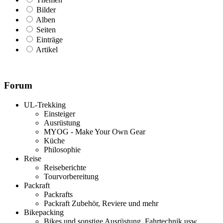
Bilder
Alben
Seiten
Einträge
Artikel
Forum
UL-Trekking
Einsteiger
Ausrüstung
MYOG - Make Your Own Gear
Küche
Philosophie
Reise
Reiseberichte
Tourvorbereitung
Packraft
Packrafts
Packraft Zubehör, Reviere und mehr
Bikepacking
Bikes und sonstige Ausrüstung, Fahrtechnik usw.