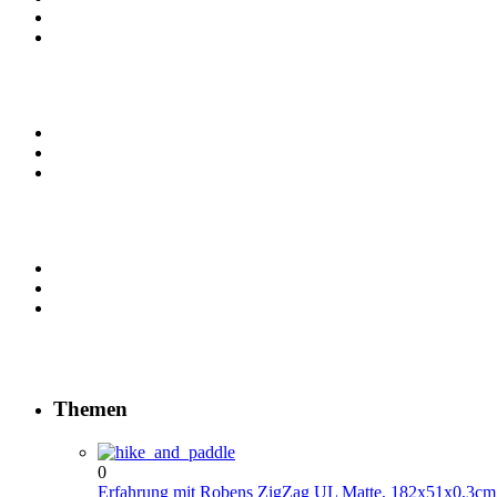
Themen
0
Erfahrung mit Robens ZigZag UL Matte, 182x51x0,3cm,