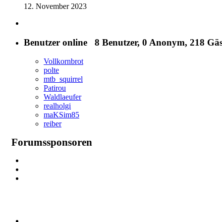
12. November 2023
Benutzer online
8 Benutzer
, 0 Anonym, 218 Gäs
Vollkornbrot
polte
mtb_squirrel
Patirou
Waldlaeufer
realholgi
maKSim85
reiber
Forumssponsoren