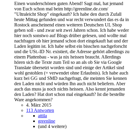
Einen wunderschönen guten Abend! Sagt mal, hat jemand
von Euch schon mal beim http://greenline.de.com/
"Ultraleicht Shop" eingekauft? Ich habe den durch Zufall
heute Mittag gefunden und war recht verwundert das es da in
Rostock anscheinend einen weiteren Deutschen UL Shop
geben soll - und zwar seit zwei Jahren schon. Ich habe weder
hier noch sonstwo auf Blogs drüber gelesen, und wollte mal
nachfragen ob hier jemand schon dort eingekauft hat und der
Laden legitim ist. Ich habe selbst ein bisschen nachgeforscht
und die USt.-ID Nr. existiert, die Adresse gehört allerdings zu
einem Plattenbau - was ja nix heissen braucht. Allerdings
hören sich die Texte zum Teil so an als ob Sie via Google
Translate übersetzt worden sind und einige der Artikel sind
wohl gestohlen (= verwendet ohne Erlaubnis). Ich habe auch
kurz bei GG und SMD nachgefragt, die meinten Sie kennen
den Laden nicht und würden Ihn auch nicht beliefern. Aber
auch das muss ja noch nichts heissen. Also kennt jemanden
den Laden? Hat dort schon mal eingekauft? Ist die bestellte
Ware angekommen?
4. März 2015
113 Antworten
attila
greenline
(und 4 weitere)