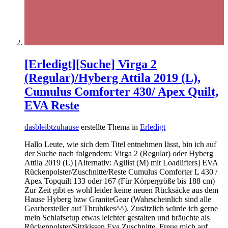
[Erledigt][Suche] Virga 2
(Regular)/Hyberg Attila 2019 (L),
Cumulus Comforter 430/ Apex Quilt,
EVA Reste
dasbleibtzuhause
erstellte Thema in
Erledigt
Hallo Leute, wie sich dem Titel entnehmen lässt, bin ich auf
der Suche nach folgendem: Virga 2 (Regular) oder Hyberg
Attila 2019 (L) [Alternativ: Agilist (M) mit Loadlifters] EVA
Rückenpolster/Zuschnitte/Reste Cumulus Comforter L 430 /
Apex Topquilt 133 oder 167 (Für Körpergröße bis 188 cm)
Zur Zeit gibt es wohl leider keine neuen Rücksäcke aus dem
Hause Hyberg bzw GraniteGear (Wahrscheinlich sind alle
Gearhersteller auf Thruhikes^^). Zusätzlich würde ich gerne
mein Schlafsetup etwas leichter gestalten und bräuchte als
Rückenpolster/Sitzkissen Eva Zuschnitte. Freue mich auf