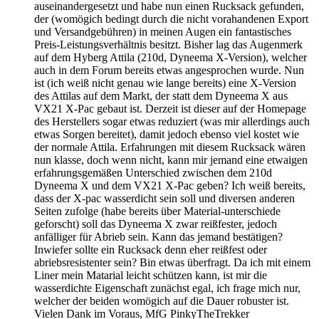
auseinandergesetzt und habe nun einen Rucksack gefunden,
der (womögich bedingt durch die nicht vorahandenen Export
und Versandgebühren) in meinen Augen ein fantastisches
Preis-Leistungsverhältnis besitzt. Bisher lag das Augenmerk
auf dem Hyberg Attila (210d, Dyneema X-Version), welcher
auch in dem Forum bereits etwas angesprochen wurde. Nun
ist (ich weiß nicht genau wie lange bereits) eine X-Version
des Attilas auf dem Markt, der statt dem Dyneema X aus
VX21 X-Pac gebaut ist. Derzeit ist dieser auf der Homepage
des Herstellers sogar etwas reduziert (was mir allerdings auch
etwas Sorgen bereitet), damit jedoch ebenso viel kostet wie
der normale Attila. Erfahrungen mit diesem Rucksack wären
nun klasse, doch wenn nicht, kann mir jemand eine etwaigen
erfahrungsgemäßen Unterschied zwischen dem 210d
Dyneema X und dem VX21 X-Pac geben? Ich weiß bereits,
dass der X-pac wasserdicht sein soll und diversen anderen
Seiten zufolge (habe bereits über Material-unterschiede
geforscht) soll das Dyneema X zwar reißfester, jedoch
anfälliger für Abrieb sein. Kann das jemand bestätigen?
Inwiefer sollte ein Rucksack denn eher reißfest oder
abriebsresistenter sein? Bin etwas überfragt. Da ich mit einem
Liner mein Matarial leicht schützen kann, ist mir die
wasserdichte Eigenschaft zunächst egal, ich frage mich nur,
welcher der beiden womögich auf die Dauer robuster ist.
Vielen Dank im Voraus, MfG PinkyTheTrekker