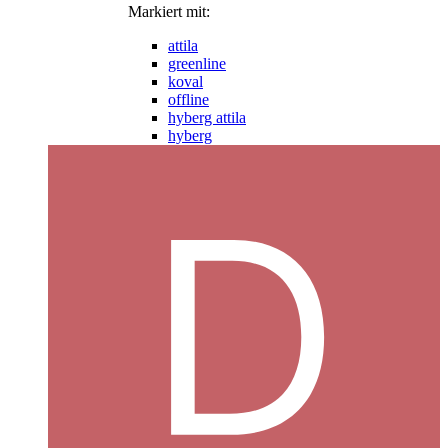
Markiert mit:
attila
greenline
koval
offline
hyberg attila
hyberg