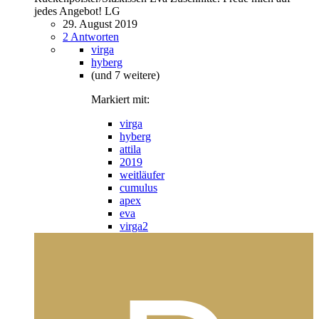
jedes Angebot! LG
29. August 2019
2 Antworten
virga
hyberg
(und 7 weitere)
Markiert mit:
virga
hyberg
attila
2019
weitläufer
cumulus
apex
eva
virga2