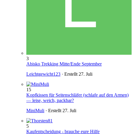
3
Abisko Trekking Mitte/Ende September
Leichtgewicht123
· Erstellt
27. Juli
15
Kopfkissen für Seitenschläfer (schlafe auf den Armen)
— leise, weich, packbar?
MiniMuli
· Erstellt
27. Juli
5
Kaufentscheidung - brauche eure Hilfe