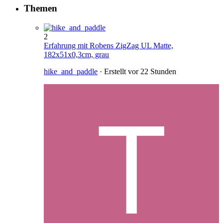
Themen
2
Erfahrung mit Robens ZigZag UL Matte,
182x51x0,3cm, grau
hike_and_paddle
· Erstellt
vor 22 Stunden