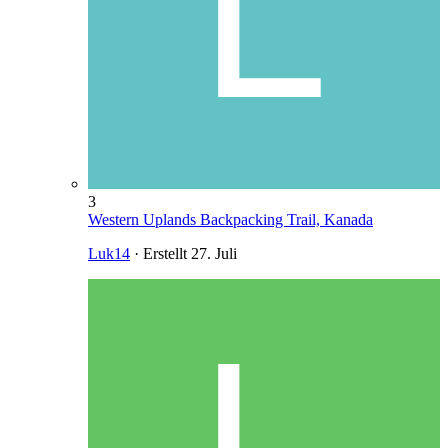
3
Western Uplands Backpacking Trail, Kanada
Luk14
· Erstellt
27. Juli