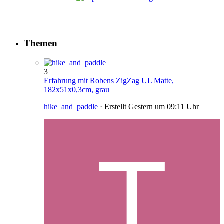
Themen
3
Erfahrung mit Robens ZigZag UL Matte,
182x51x0,3cm, grau
hike_and_paddle
· Erstellt
Gestern um 09:11 Uhr