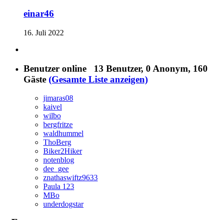
einar46
16. Juli 2022
Benutzer online
13 Benutzer
, 0 Anonym, 160
Gäste
(Gesamte Liste anzeigen)
jimaras08
kaivel
wilbo
bergfritze
waldhummel
ThoBerg
Biker2Hiker
notenblog
dee_gee
znathaswiftz9633
Paula 123
MBo
underdogstar