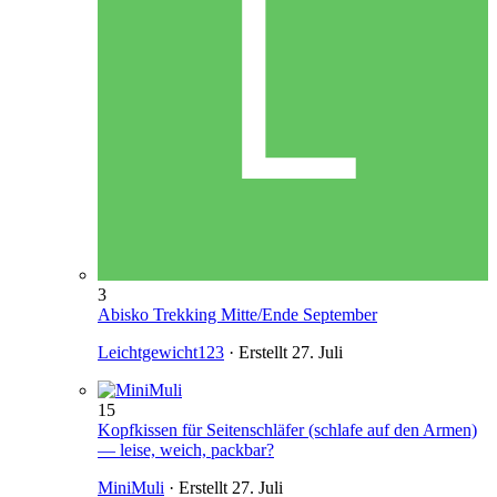
3
Abisko Trekking Mitte/Ende September
Leichtgewicht123
· Erstellt
27. Juli
15
Kopfkissen für Seitenschläfer (schlafe auf den Armen)
— leise, weich, packbar?
MiniMuli
· Erstellt
27. Juli