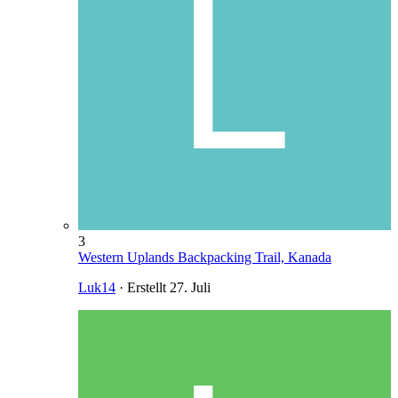
3
Western Uplands Backpacking Trail, Kanada
Luk14
· Erstellt
27. Juli