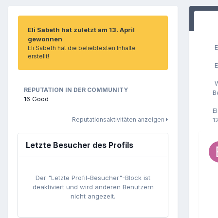
Eli Sabeth hat zuletzt am 13. April
gewonnen
E
Eli Sabeth hat die beliebtesten Inhalte
erstellt!
E
W
REPUTATION IN DER COMMUNITY
B
16
Good
E
Reputationsaktivitäten anzeigen
1
Letzte Besucher des Profils
Der "Letzte Profil-Besucher"-Block ist
deaktiviert und wird anderen Benutzern
nicht angezeit.