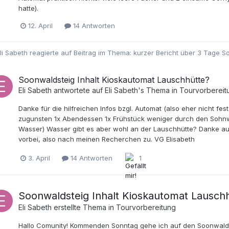
hatte).
12. April
14 Antworten
li Sabeth
reagierte auf Beitrag im Thema:
kurzer Bericht über 3 Tage 
Soonwaldsteig Inhalt Kioskautomat Lauschhütte?
Eli Sabeth
antwortete auf
Eli Sabeth
's Thema in
Tourvorbereit
Danke für die hilfreichen Infos bzgl. Automat (also eher nicht f
zugunsten 1x Abendessen 1x Frühstück weniger durch den Sohn
Wasser) Wasser gibt es aber wohl an der Lauschhütte? Danke au
vorbei, also nach meinen Recherchen zu. VG Elisabeth
3. April
14 Antworten
1
Soonwaldsteig Inhalt Kioskautomat Lausch
Eli Sabeth
erstellte Thema in
Tourvorbereitung
Hallo Comunity! Kommenden Sonntag gehe ich auf den Soonwaldste