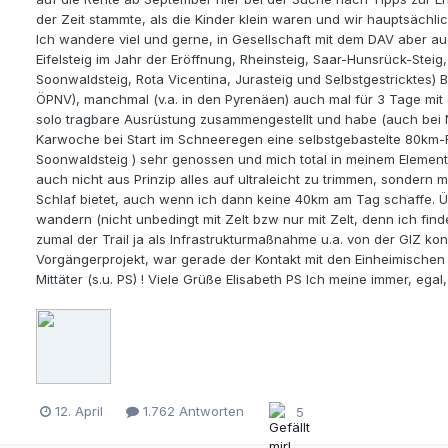
der Zeit stammte, als die Kinder klein waren und wir hauptsächl
Ich wandere viel und gerne, in Gesellschaft mit dem DAV aber au
Eifelsteig im Jahr der Eröffnung, Rheinsteig, Saar-Hunsrück-Steig
Soonwaldsteig, Rota Vicentina, Jurasteig und Selbstgestricktes) B
ÖPNV), manchmal (v.a. in den Pyrenäen) auch mal für 3 Tage mit
solo tragbare Ausrüstung zusammengestellt und habe (auch bei N
Karwoche bei Start im Schneeregen eine selbstgebastelte 80k
Soonwaldsteig ) sehr genossen und mich total in meinem Element g
auch nicht aus Prinzip alles auf ultraleicht zu trimmen, sondern
Schlaf bietet, auch wenn ich dann keine 40km am Tag schaffe. Ü
wandern (nicht unbedingt mit Zelt bzw nur mit Zelt, denn ich fi
zumal der Trail ja als Infrastrukturmaßnahme u.a. von der GIZ ko
Vorgängerprojekt, war gerade der Kontakt mit den Einheimisch
Mittäter (s.u. PS) ! Viele Grüße Elisabeth PS Ich meine immer, eg
12. April
1.762 Antworten
5