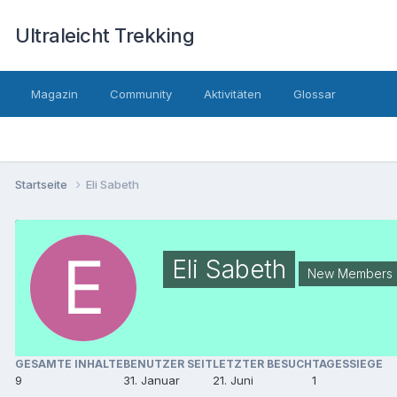
Ultraleicht Trekking
Magazin
Community
Aktivitäten
Glossar
Startseite
Eli Sabeth
Eli Sabeth
New Members
GESAMTE INHALTE
BENUTZER SEIT
LETZTER BESUCH
TAGESSIEGE
9
31. Januar
21. Juni
1