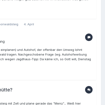
Soonwaldsteig
4. April
ung
est einplanen) und Autohof, der offenbar den Umweg lohnt
wald tragen. Nachgeschobene Frage (wg. Autohofwerbung
ch wegen Jagdhaus-Tipp: Da käme ich, so Gott will, Dienstag
hütte?
ig mit Zelt und plane gerade das "Menü"... Weiß hier