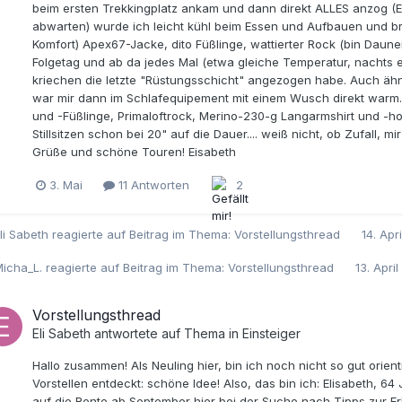
beim ersten Trekkingplatz ankam und dann direkt ALLES anzog (
abwarten) wurde ich leicht kühl beim Essen und Aufbauen und br
Komfort) Apex67-Jacke, dito Füßlinge, wattierter Rock (bin Daune
Folgetag und ab da jedes Mal (etwa gleiche Temperatur, nachts ebe
kriechen die letzte "Rüstungsschicht" angezogen habe. Auch ähn
war mir dann im Schlafequipement mit einem Wusch direkt warm. 
und -Füßlinge, Primaloftrock, Merino-230-g Langarmshirt und -h
Stillsitzen schon bei 20" auf die Dauer.... weiß nicht, ob Zufall, m
Grüße und schöne Touren! Eisabeth
3. Mai
11 Antworten
2
li Sabeth
reagierte auf Beitrag im Thema:
Vorstellungsthread
14. Apri
icha_L.
reagierte auf Beitrag im Thema:
Vorstellungsthread
13. April
Vorstellungsthread
Eli Sabeth
antwortete auf Thema in
Einsteiger
Hallo zusammen! Als Neuling hier, bin ich noch nicht so gut orie
Vorstellen entdeckt: schöne Idee! Also, das bin ich: Elisabeth, 64
auf die Rente ab September hier bei der Suche nach Tipps zur Er