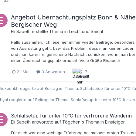
1. Mai
Angebot Übernachtungsplatz Bonn & Nähe K
Bergischer Weg
Eli Sabeth
erstellte Thema in
Leicht und Seicht
Hallo zusammen, ich lese hier immer wieder Beiträge, besonder
von Ausrüstung geht, bzw. das Problem, dass man keinen Laden i
und man kann mir gerne eine Nachricht schicken, wenn man bei
einen Übernachtungsplatz braucht. Viele Grüße Elisabeth
21. Mai
3 Antworten
7
lickpunkt
reagierte auf Beitrag im Thema:
Schlafsetup für unter 10°C f
hyal
reagierte auf Beitrag im Thema:
Schlafsetup für unter 10°C für v
Schlafsetup für unter 10°C für verfrorene Wanderin
Eli Sabeth
antwortete auf
Tögchen
's Thema in
Einsteiger
Für mich war eine wichtige Erfahrung bei meinem ersten Trekken a