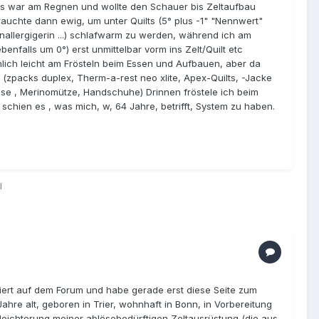
Es war am Regnen und wollte den Schauer bis Zeltaufbau
auchte dann ewig, um unter Quilts (5° plus -1" "Nennwert"
nallergigerin ...) schlafwarm zu werden, während ich am
nfalls um 0°) erst unmittelbar vorm ins Zelt/Quilt etc
lich leicht am Frösteln beim Essen und Aufbauen, aber da
(zpacks duplex, Therm-a-rest neo xlite, Apex-Quilts, -Jacke
ose , Merinomütze, Handschuhe) Drinnen fröstele ich beim
ir schien es , was mich, w, 64 Jahre, betrifft, System zu haben.
l
ntiert auf dem Forum und habe gerade erst diese Seite zum
 Jahre alt, geboren in Trier, wohnhaft in Bonn, in Vorbereitung
leichterung meiner ablösebedürftigen Zeltausrüstung (die aus