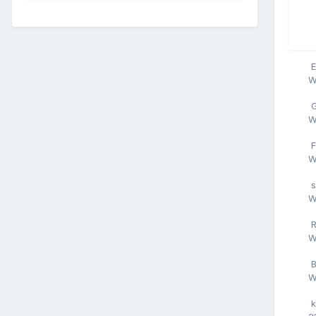
E
W
W
F
W
W
W
B
W
k