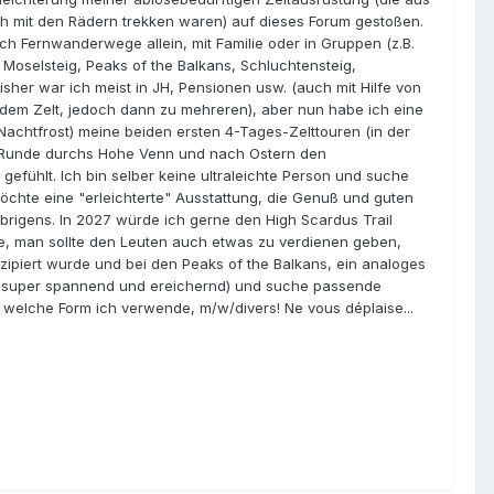
ich mit den Rädern trekken waren) auf dieses Forum gestoßen.
ch Fernwanderwege allein, mit Familie oder in Gruppen (z.B.
, Moselsteig, Peaks of the Balkans, Schluchtensteig,
isher war ich meist in JH, Pensionen usw. (auch mit Hilfe von
 dem Zelt, jedoch dann zu mehreren), aber nun habe ich eine
achtfrost) meine beiden ersten 4-Tages-Zelttouren (in der
m-Runde durchs Hohe Venn und nach Ostern den
efühlt. Ich bin selber keine ultraleichte Person und suche
 möchte eine "erleichterte" Ausstattung, die Genuß und guten
brigens. In 2027 würde ich gerne den High Scardus Trail
nde, man sollte den Leuten auch etwas zu verdienen geben,
nzipiert wurde und bei den Peaks of the Balkans, ein analoges
en super spannend und ereichernd) und suche passende
al, welche Form ich verwende, m/w/divers! Ne vous déplaise...