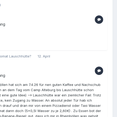
l
ung
utomat Lauschhütte?
12. April
ung
öllen hat sich am 7.4.26 für nen guten Kaffee und Nachschub
ich an dem Tag vom Camp Alteburg bis Lauschhütte schon
ine gute Idee) --> Lauschhütte war ein ziemlicher Fail: Trotz
ette, kein Zugang zu Wasser. An absolut jeder Tür hab ich
chon drauf und dran mir von einem Pizzadienst oder Taxi Wasser
omat dann doch (5x0,5l Wasser zu je 2,60€) . Zu Essen bot der
-Banane-Riegel: gut, dass ich mir in Rheinböllen was geholt