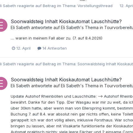
li Sabeth
reagierte auf Beitrag im Thema:
Vorstellungsthread
12. Apri
Soonwaldsteig Inhalt Kioskautomat Lauschhütte?
Eli Sabeth
antwortete auf
Eli Sabeth
's Thema in
Tourvorbereit
.... waren in meinem Fall aber zu. (7. auf 8.4.2026)
12. April
14 Antworten
li Sabeth
reagierte auf Beitrag im Thema:
Soonwaldsteig Inhalt Kioska
Soonwaldsteig Inhalt Kioskautomat Lauschhütte?
Eli Sabeth
antwortete auf
Eli Sabeth
's Thema in
Tourvorbereit
Update Autohof Rheinböllen und Lauschhütte: --> Autohof Rheinb
bewährt. Danke für den Tipp. (Der Wasgau war mir zu weit, da 
über 30km hatte, aber wenn man von Ellerspring kommt, bestimmt e
Buchung 7. auf 8.4. war absolut rein gar nichts offen, keine Toil
gerappelt: Ich war dort völlig allein, inklusive Forsthaus. War s
bringen zu lassen, aber mit Visakarte funktionierte der Kioskaut
Automat praktisch nichts: viele leere Fächer und 2 einsame Corny