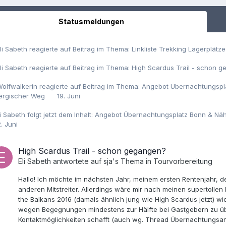
Statusmeldungen
li Sabeth
reagierte auf Beitrag im Thema:
Linkliste Trekking Lagerplät
li Sabeth
reagierte auf Beitrag im Thema:
High Scardus Trail - schon 
olfwalkerin
reagierte auf Beitrag im Thema:
Angebot Übernachtungspla
ergischer Weg
19. Juni
li Sabeth
folgt jetzt dem Inhalt:
Angebot Übernachtungsplatz Bonn & Nähe
2. Juni
High Scardus Trail - schon gegangen?
Eli Sabeth
antwortete auf
sja
's Thema in
Tourvorbereitung
Hallo! Ich möchte im nächsten Jahr, meinem ersten Rentenjahr, 
anderen Mitstreiter. Allerdings wäre mir nach meinen supertolle
the Balkans 2016 (damals ähnlich jung wie High Scardus jetzt) wic
wegen Begegnungen mindestens zur Hälfte bei Gastgebern zu übe
Kontaktmöglichkeiten schafft (auch wg. Thread Übernachtungsan