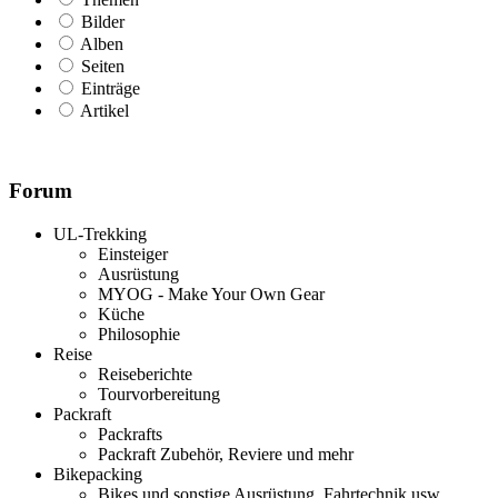
Bilder
Alben
Seiten
Einträge
Artikel
Forum
UL-Trekking
Einsteiger
Ausrüstung
MYOG - Make Your Own Gear
Küche
Philosophie
Reise
Reiseberichte
Tourvorbereitung
Packraft
Packrafts
Packraft Zubehör, Reviere und mehr
Bikepacking
Bikes und sonstige Ausrüstung, Fahrtechnik usw.