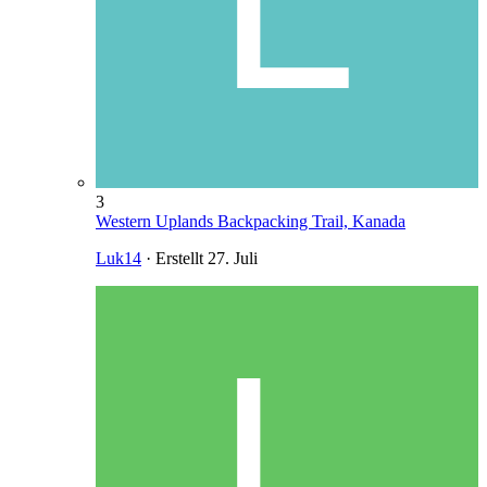
3
Western Uplands Backpacking Trail, Kanada
Luk14
· Erstellt
27. Juli