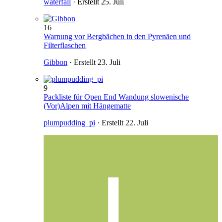
waterfall
· Erstellt
25. Juli
16
Warnung vor Bergbächen in den Pyrenäen und
Filterflaschen
Gibbon
· Erstellt
23. Juli
9
Packliste für Open End Wandung slowenische
(Vor)Alpen mit Hängematte
plumpudding_pi
· Erstellt
22. Juli