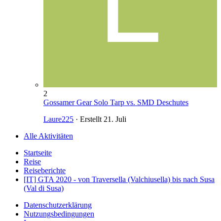
2
Gossamer Gear Solo Tarp vs. SMD Deschutes
Laure225
· Erstellt
21. Juli
Alle Aktivitäten
Startseite
Reise
Reiseberichte
[IT] GTA 2020 - von Traversella (Valchiusella) bis nach Susa
(Val di Susa)
Datenschutzerklärung
Nutzungsbedingungen