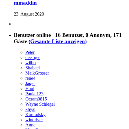
mmaddin
23. August 2020
Benutzer online
16 Benutzer
, 0 Anonym, 171
Gäste
(Gesamte Liste anzeigen)
Peter
dee_gee
wilbo
Shabeel
MaikGrosser
rene4
Jäger
Haui
Paula 123
Ocram0815
Wayne Schlegel
khyal
Konradsky
windriver
Anne