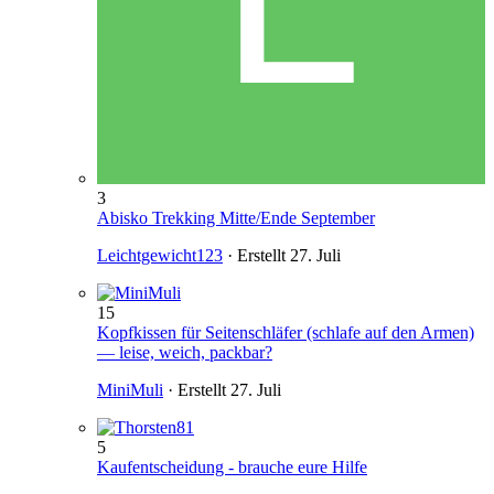
3
Abisko Trekking Mitte/Ende September
Leichtgewicht123
· Erstellt
27. Juli
15
Kopfkissen für Seitenschläfer (schlafe auf den Armen)
— leise, weich, packbar?
MiniMuli
· Erstellt
27. Juli
5
Kaufentscheidung - brauche eure Hilfe