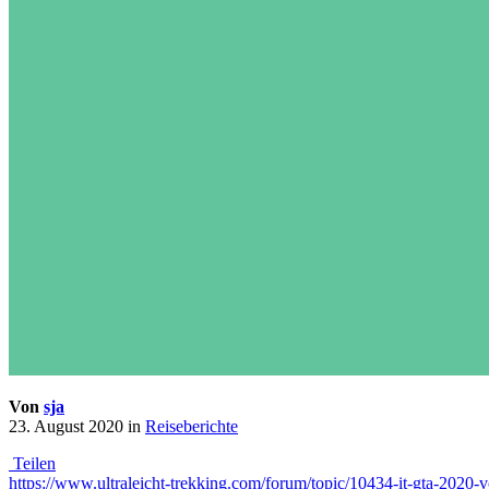
Von
sja
23. August 2020
in
Reiseberichte
Teilen
https://www.ultraleicht-trekking.com/forum/topic/10434-it-gta-2020-vo