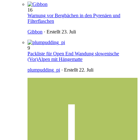
16
Warnung vor Bergbächen in den Pyrenäen und
Filterflaschen
Gibbon
· Erstellt
23. Juli
9
Packliste für Open End Wandung slowenische
(Vor)Alpen mit Hängematte
plumpudding_pi
· Erstellt
22. Juli