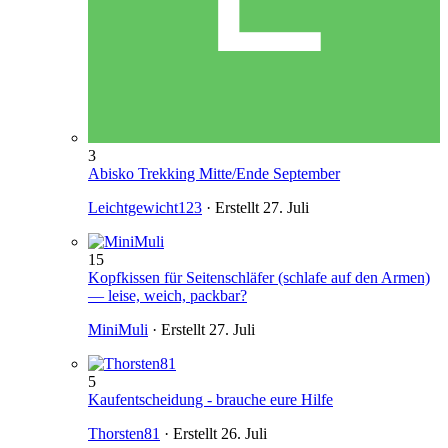
3
Abisko Trekking Mitte/Ende September
Leichtgewicht123
· Erstellt
27. Juli
15
Kopfkissen für Seitenschläfer (schlafe auf den Armen)
— leise, weich, packbar?
MiniMuli
· Erstellt
27. Juli
5
Kaufentscheidung - brauche eure Hilfe
Thorsten81
· Erstellt
26. Juli