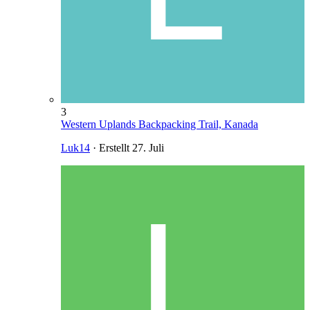
3
Western Uplands Backpacking Trail, Kanada
Luk14
· Erstellt
27. Juli