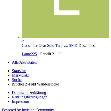
2
Gossamer Gear Solo Tarp vs. SMD Deschutes
Laure225
· Erstellt
21. Juli
Alle Aktivitäten
Startseite
Marktplatz
Suche
[Suche] Z-Fold Wanderstöcke
Datenschutzerklärung
Nutzungsbedingungen
Impressum
Powered by Invision Community