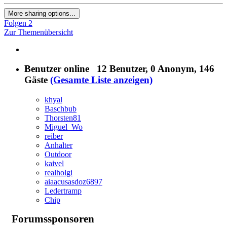
More sharing options...
Folgen
2
Zur Themenübersicht
Benutzer online
12 Benutzer
, 0 Anonym, 146
Gäste
(Gesamte Liste anzeigen)
khyal
Baschbub
Thorsten81
Miguel_Wo
reiber
Anhalter
Outdoor
kaivel
realholgi
aiaacusasdoz6897
Ledertramp
Chip
Forumssponsoren