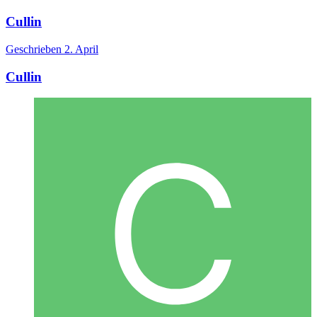
Cullin
Geschrieben
2. April
Cullin