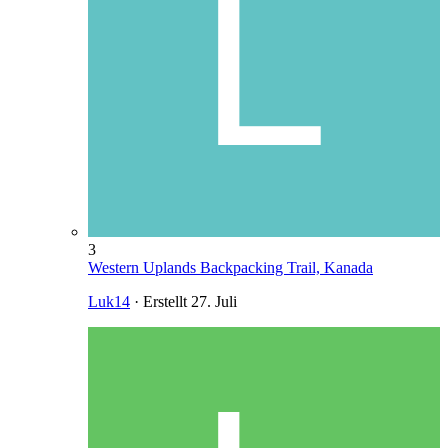
3
Western Uplands Backpacking Trail, Kanada
Luk14
· Erstellt
27. Juli