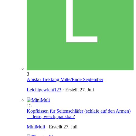
3
Abisko Trekking Mitte/Ende September
Leichtgewicht123
· Erstellt
27. Juli
15
Kopfkissen für Seitenschläfer (schlafe auf den Armen)
— leise, weich, packbar?
MiniMuli
· Erstellt
27. Juli