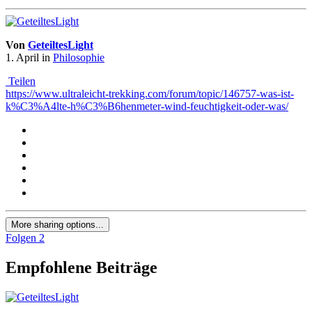
Von
GeteiltesLight
1. April
in
Philosophie
Teilen
https://www.ultraleicht-trekking.com/forum/topic/146757-was-ist-
k%C3%A4lte-h%C3%B6henmeter-wind-feuchtigkeit-oder-was/
More sharing options...
Folgen
2
Empfohlene Beiträge