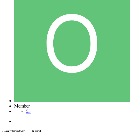
Member.
53
Geschrieben
1. April