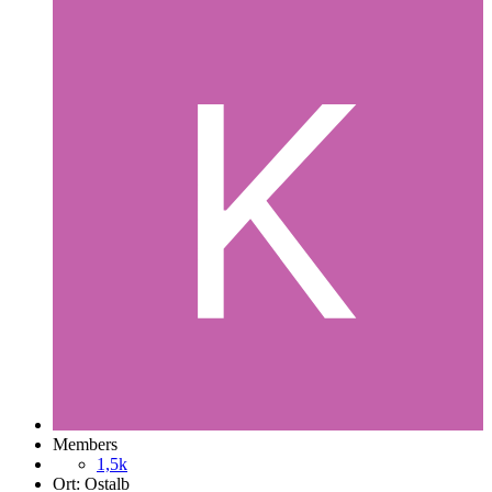
Members
1,5k
Ort:
Ostalb