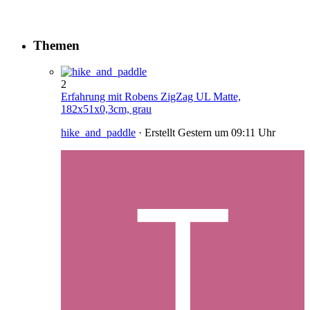
Themen
2
Erfahrung mit Robens ZigZag UL Matte,
182x51x0,3cm, grau
hike_and_paddle
· Erstellt
Gestern um 09:11 Uhr