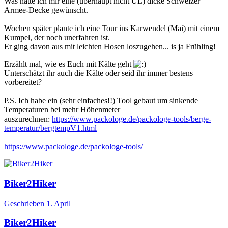
Was hätte ich mir eine (überhaupt nicht UL) dicke Schweizer
Armee-Decke gewünscht.
Wochen später plante ich eine Tour ins Karwendel (Mai) mit einem
Kumpel, der noch unerfahren ist.
Er ging davon aus mit leichten Hosen loszugehen... is ja Frühling!
Erzählt mal, wie es Euch mit Kälte geht
Unterschätzt ihr auch die Kälte oder seid ihr immer bestens
vorbereitet?
P.S. Ich habe ein (sehr einfaches!!) Tool gebaut um sinkende
Temperaturen bei mehr Höhenmeter
auszurechnen:
https://www.packologe.de/packologe-tools/berge-
temperatur/bergtempV1.html
https://www.packologe.de/packologe-tools/
Biker2Hiker
Geschrieben
1. April
Biker2Hiker