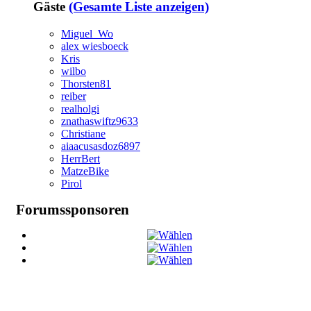
Gäste
(Gesamte Liste anzeigen)
Miguel_Wo
alex wiesboeck
Kris
wilbo
Thorsten81
reiber
realholgi
znathaswiftz9633
Christiane
aiaacusasdoz6897
HerrBert
MatzeBike
Pirol
Forumssponsoren