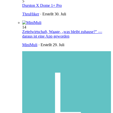
5
Durston X Dome 1+ Pro
ThruHiker
· Erstellt
30. Juli
14
Zettelwirtschaft, Waage, „was bleibt zuhause?" —
daraus ist eine App geworden
MiniMuli
· Erstellt
29. Juli