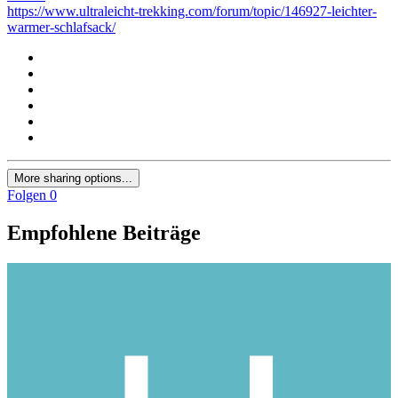
https://www.ultraleicht-trekking.com/forum/topic/146927-leichter-
warmer-schlafsack/
More sharing options...
Folgen
0
Empfohlene Beiträge