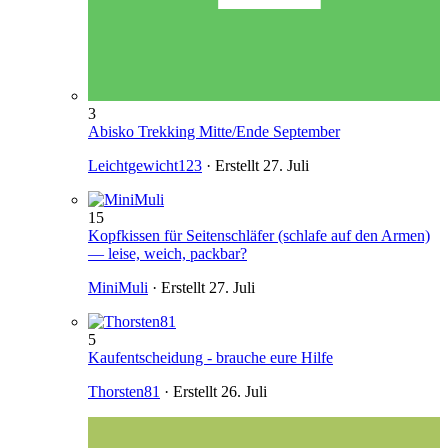
3
Abisko Trekking Mitte/Ende September
Leichtgewicht123
· Erstellt
27. Juli
15
Kopfkissen für Seitenschläfer (schlafe auf den Armen)
— leise, weich, packbar?
MiniMuli
· Erstellt
27. Juli
5
Kaufentscheidung - brauche eure Hilfe
Thorsten81
· Erstellt
26. Juli