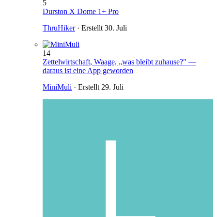
5
Durston X Dome 1+ Pro
ThruHiker
· Erstellt
30. Juli
14
Zettelwirtschaft, Waage, „was bleibt zuhause?" —
daraus ist eine App geworden
MiniMuli
· Erstellt
29. Juli