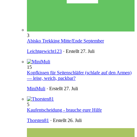
3
Abisko Trekking Mitte/Ende September
Leichtgewicht123
· Erstellt
27. Juli
15
Kopfkissen für Seitenschläfer (schlafe auf den Armen)
— leise, weich, packbar?
MiniMuli
· Erstellt
27. Juli
5
Kaufentscheidung - brauche eure Hilfe
Thorsten81
· Erstellt
26. Juli