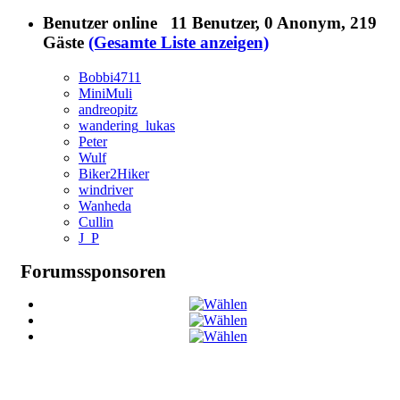
Benutzer online
11 Benutzer
, 0 Anonym, 219
Gäste
(Gesamte Liste anzeigen)
Bobbi4711
MiniMuli
andreopitz
wandering_lukas
Peter
Wulf
Biker2Hiker
windriver
Wanheda
Cullin
J_P
Forumssponsoren