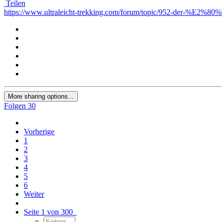
Teilen
https://www.ultraleicht-trekking.com/forum/topic/952-der-%E2%8
More sharing options...
Folgen
30
Vorherige
1
2
3
4
5
6
Weiter
Seite 1 von 300