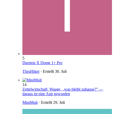
5
Durston X Dome 1+ Pro
ThruHiker
· Erstellt
30. Juli
14
Zettelwirtschaft, Waage, „was bleibt zuhause?" —
daraus ist eine App geworden
MiniMuli
· Erstellt
29. Juli