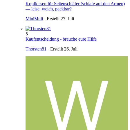
Kopfkissen für Seitenschläfer (schlafe auf den Armen)
— leise, weich, packbar?
MiniMuli
· Erstellt
27. Juli
5
Kaufentscheidung - brauche eure Hilfe
Thorsten81
· Erstellt
26. Juli