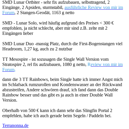
SMD Lunar Ortbiter - sehr fix aufzubauen, selbsttragend, 2
Eingänge, 2 Apsiden, sturmstabil,
ausführliche Review von mir im
Forum
, 2 Stangen-Geodät, 1163 g netto
SMD - Lunar Solo, wird häufig aufgrund des Preises < 300 €
empfohlen, ja nicht schlecht, aber mir sind z.B. zelte mit 2
Eingängen lieber
SMD Lunar Duo -massig Platz, durch die First-Bogenstangen viel
Headroom, 1,27 kg, auch zu 2 nutzbar
TT Mesospire - ist sozusagen die Single Wall Version vom
Stratospire 2, rel fix aufzubauen, 1080 g netto,
R
eview von mir im
Forum
,
dann die 3 TT Rainbows, beim Single hatte ich immer Angst mich
im Schlafsack rumzurollen und Kondenswasser an der Rückwand
abzustreifen, Andere schwören drauf, ich fand dann das Double
Rainbow besser und das gibt es ja auch in einer Double Wall
Version.
Oberhalb von 500 € kann ich dann sehr das Slingfin Portal 2
empfehlen, habe ich auch gerade beim Segeln / Paddeln bei.
Terranonna.de