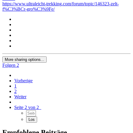
https://www.ultraleicht-trekking.com/forum/topic/146323-zelt-
f%C3%BCr-gro%C3%9Fe/
More sharing options...
Folgen
2
Vorherige
1
2
Weiter
Seite 2 von 2
Empfohlene Beiträge