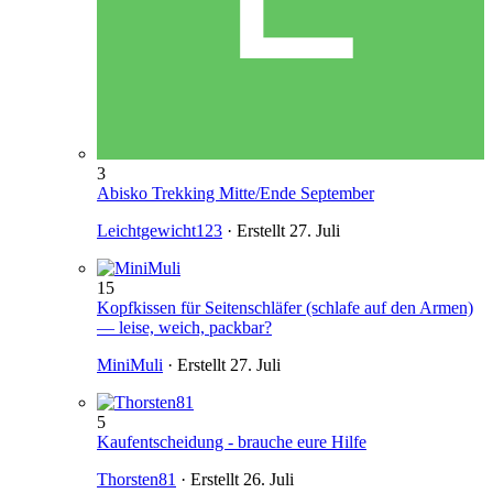
3
Abisko Trekking Mitte/Ende September
Leichtgewicht123
· Erstellt
27. Juli
15
Kopfkissen für Seitenschläfer (schlafe auf den Armen)
— leise, weich, packbar?
MiniMuli
· Erstellt
27. Juli
5
Kaufentscheidung - brauche eure Hilfe
Thorsten81
· Erstellt
26. Juli