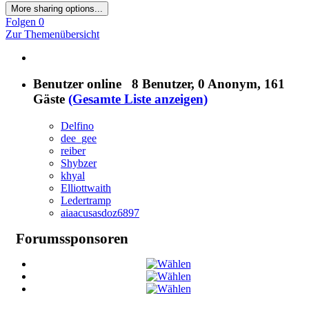
More sharing options...
Folgen
0
Zur Themenübersicht
Benutzer online
8 Benutzer
, 0 Anonym, 161
Gäste
(Gesamte Liste anzeigen)
Delfino
dee_gee
reiber
Shybzer
khyal
Elliottwaith
Ledertramp
aiaacusasdoz6897
Forumssponsoren