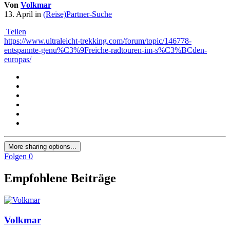
Von
Volkmar
13. April
in
(Reise)Partner-Suche
Teilen
https://www.ultraleicht-trekking.com/forum/topic/146778-
entspannte-genu%C3%9Freiche-radtouren-im-s%C3%BCden-
europas/
More sharing options...
Folgen
0
Empfohlene Beiträge
Volkmar