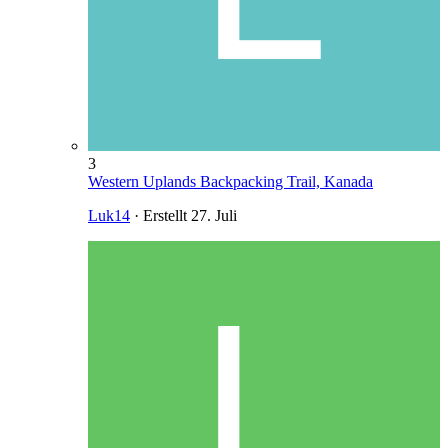
3
Western Uplands Backpacking Trail, Kanada
Luk14
· Erstellt
27. Juli