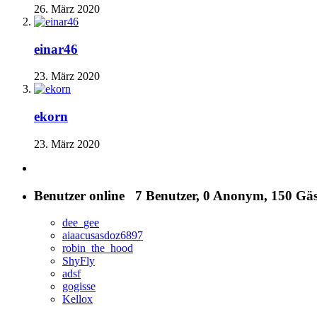
26. März 2020
einar46
23. März 2020
ekorn
23. März 2020
Benutzer online
7 Benutzer
, 0 Anonym, 150 Gäs
dee_gee
aiaacusasdoz6897
robin_the_hood
ShyFly
adsf
gogisse
Kellox