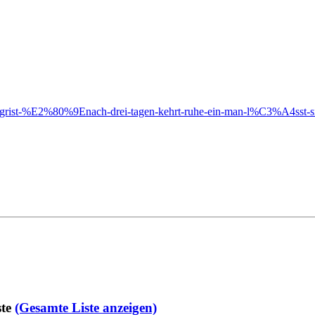
ik-siegrist-%E2%80%9Enach-drei-tagen-kehrt-ruhe-ein-man-l%C3%A4
te
(Gesamte Liste anzeigen)