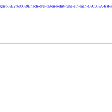
ik-siegrist-%E2%80%9Enach-drei-tagen-kehrt-ruhe-ein-man-l%C3%A4