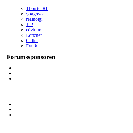
Thorsten81
yoggoyo
realholgi
J_P
edvin.m
Lottchen
Cullin
Frank
Forumssponsoren