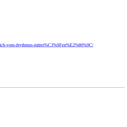
sst-sich-vom-rhythmus-mitrei%C3%9Fen%E2%80%9C/