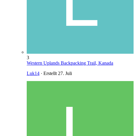
3
Western Uplands Backpacking Trail, Kanada
Luk14
· Erstellt
27. Juli