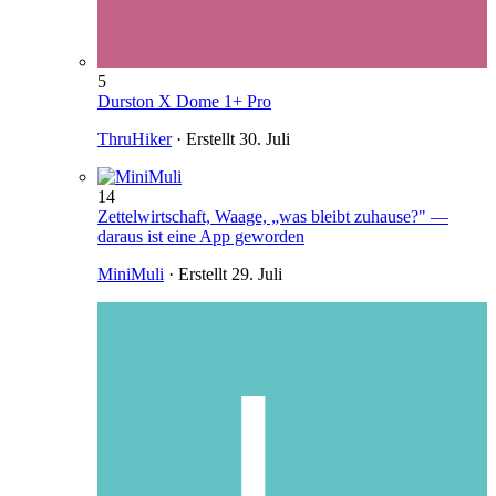
5
Durston X Dome 1+ Pro
ThruHiker
· Erstellt
30. Juli
14
Zettelwirtschaft, Waage, „was bleibt zuhause?" —
daraus ist eine App geworden
MiniMuli
· Erstellt
29. Juli