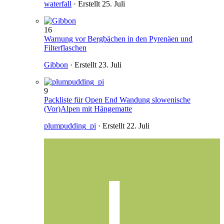
waterfall
· Erstellt
25. Juli
16
Warnung vor Bergbächen in den Pyrenäen und
Filterflaschen
Gibbon
· Erstellt
23. Juli
9
Packliste für Open End Wandung slowenische
(Vor)Alpen mit Hängematte
plumpudding_pi
· Erstellt
22. Juli