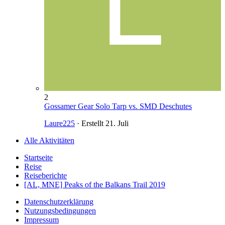
2
Gossamer Gear Solo Tarp vs. SMD Deschutes
Laure225
· Erstellt
21. Juli
Alle Aktivitäten
Startseite
Reise
Reiseberichte
[AL, MNE] Peaks of the Balkans Trail 2019
Datenschutzerklärung
Nutzungsbedingungen
Impressum