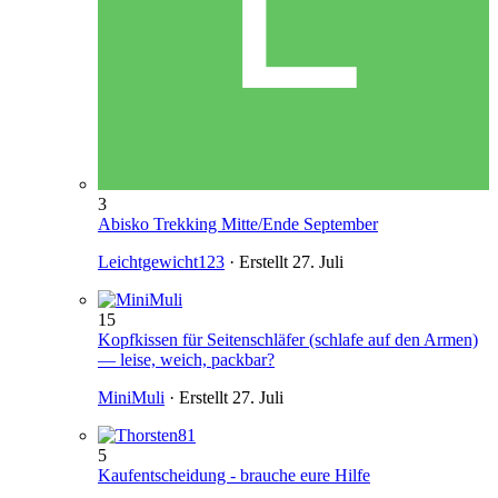
3
Abisko Trekking Mitte/Ende September
Leichtgewicht123
· Erstellt
27. Juli
15
Kopfkissen für Seitenschläfer (schlafe auf den Armen)
— leise, weich, packbar?
MiniMuli
· Erstellt
27. Juli
5
Kaufentscheidung - brauche eure Hilfe