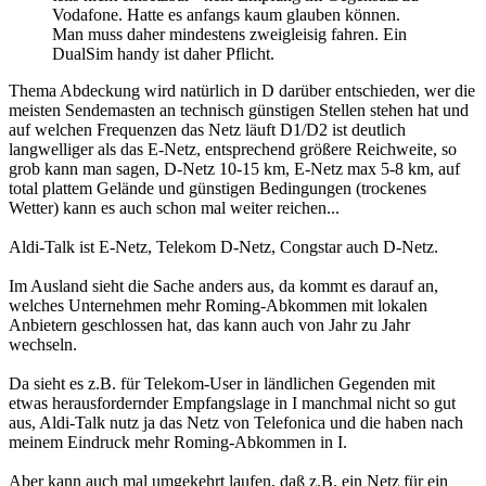
Vodafone. Hatte es anfangs kaum glauben können.
Man muss daher mindestens zweigleisig fahren. Ein
DualSim handy ist daher Pflicht.
Thema Abdeckung wird natürlich in D darüber entschieden, wer die
meisten Sendemasten an technisch günstigen Stellen stehen hat und
auf welchen Frequenzen das Netz läuft D1/D2 ist deutlich
langwelliger als das E-Netz, entsprechend größere Reichweite, so
grob kann man sagen, D-Netz 10-15 km, E-Netz max 5-8 km, auf
total plattem Gelände und günstigen Bedingungen (trockenes
Wetter) kann es auch schon mal weiter reichen...
Aldi-Talk ist E-Netz, Telekom D-Netz, Congstar auch D-Netz.
Im Ausland sieht die Sache anders aus, da kommt es darauf an,
welches Unternehmen mehr Roming-Abkommen mit lokalen
Anbietern geschlossen hat, das kann auch von Jahr zu Jahr
wechseln.
Da sieht es z.B. für Telekom-User in ländlichen Gegenden mit
etwas herausfordernder Empfangslage in I manchmal nicht so gut
aus, Aldi-Talk nutz ja das Netz von Telefonica und die haben nach
meinem Eindruck mehr Roming-Abkommen in I.
Aber kann auch mal umgekehrt laufen, daß z.B. ein Netz für ein