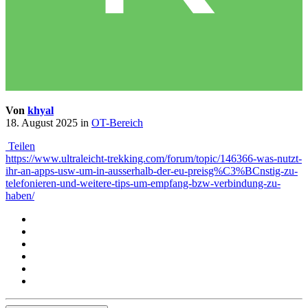
Von
khyal
18. August 2025
in
OT-Bereich
Teilen
https://www.ultraleicht-trekking.com/forum/topic/146366-was-nutzt-
ihr-an-apps-usw-um-in-ausserhalb-der-eu-preisg%C3%BCnstig-zu-
telefonieren-und-weitere-tips-um-empfang-bzw-verbindung-zu-
haben/