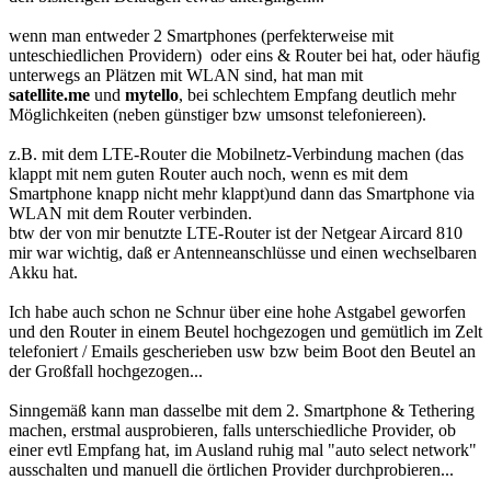
wenn man entweder 2 Smartphones (perfekterweise mit
unteschiedlichen Providern) oder eins & Router bei hat, oder häufig
unterwegs an Plätzen mit WLAN sind, hat man mit
satellite.me
und
mytello
, bei schlechtem Empfang deutlich mehr
Möglichkeiten (neben günstiger bzw umsonst telefoniereen).
z.B. mit dem LTE-Router die Mobilnetz-Verbindung machen (das
klappt mit nem guten Router auch noch, wenn es mit dem
Smartphone knapp nicht mehr klappt)und dann das Smartphone via
WLAN mit dem Router verbinden.
btw der von mir benutzte LTE-Router ist der Netgear Aircard 810
mir war wichtig, daß er Antenneanschlüsse und einen wechselbaren
Akku hat.
Ich habe auch schon ne Schnur über eine hohe Astgabel geworfen
und den Router in einem Beutel hochgezogen und gemütlich im Zelt
telefoniert / Emails gescherieben usw bzw beim Boot den Beutel an
der Großfall hochgezogen...
Sinngemäß kann man dasselbe mit dem 2. Smartphone & Tethering
machen, erstmal ausprobieren, falls unterschiedliche Provider, ob
einer evtl Empfang hat, im Ausland ruhig mal "auto select network"
ausschalten und manuell die örtlichen Provider durchprobieren...