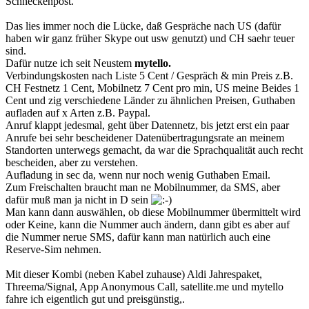
Schneckenpost.
Das lies immer noch die Lücke, daß Gespräche nach US (dafür
haben wir ganz früher Skype out usw genutzt) und CH saehr teuer
sind.
Dafür nutze ich seit Neustem
mytello.
Verbindungskosten nach Liste 5 Cent / Gespräch & min Preis z.B.
CH Festnetz 1 Cent, Mobilnetz 7 Cent pro min, US meine Beides 1
Cent und zig verschiedene Länder zu ähnlichen Preisen, Guthaben
aufladen auf x Arten z.B. Paypal.
Anruf klappt jedesmal, geht über Datennetz, bis jetzt erst ein paar
Anrufe bei sehr bescheidener Datenübertragungsrate an meinem
Standorten unterwegs gemacht, da war die Sprachqualität auch recht
bescheiden, aber zu verstehen.
Aufladung in sec da, wenn nur noch wenig Guthaben Email.
Zum Freischalten braucht man ne Mobilnummer, da SMS, aber
dafür muß man ja nicht in D sein
Man kann dann auswählen, ob diese Mobilnummer übermittelt wird
oder Keine, kann die Nummer auch ändern, dann gibt es aber auf
die Nummer nerue SMS, dafür kann man natürlich auch eine
Reserve-Sim nehmen.
Mit dieser Kombi (neben Kabel zuhause) Aldi Jahrespaket,
Threema/Signal, App Anonymous Call, satellite.me und mytello
fahre ich eigentlich gut und preisgünstig,.