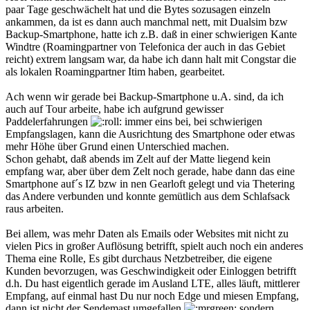
paar Tage geschwächelt hat und die Bytes sozusagen einzeln
ankammen, da ist es dann auch manchmal nett, mit Dualsim bzw
Backup-Smartphone, hatte ich z.B. daß in einer schwierigen Kante
Windtre (Roamingpartner von Telefonica der auch in das Gebiet
reicht) extrem langsam war, da habe ich dann halt mit Congstar die
als lokalen Roamingpartner Itim haben, gearbeitet.
Ach wenn wir gerade bei Backup-Smartphone u.A. sind, da ich
auch auf Tour arbeite, habe ich aufgrund gewisser
Paddelerfahrungen
immer eins bei, bei schwierigen
Empfangslagen, kann die Ausrichtung des Smartphone oder etwas
mehr Höhe über Grund einen Unterschied machen.
Schon gehabt, daß abends im Zelt auf der Matte liegend kein
empfang war, aber über dem Zelt noch gerade, habe dann das eine
Smartphone auf´s IZ bzw in nen Gearloft gelegt und via Thetering
das Andere verbunden und konnte gemütlich aus dem Schlafsack
raus arbeiten.
Bei allem, was mehr Daten als Emails oder Websites mit nicht zu
vielen Pics in großer Auflösung betrifft, spielt auch noch ein anderes
Thema eine Rolle, Es gibt durchaus Netzbetreiber, die eigene
Kunden bevorzugen, was Geschwindigkeit oder Einloggen betrifft
d.h. Du hast eigentlich gerade im Ausland LTE, alles läuft, mittlerer
Empfang, auf einmal hast Du nur noch Edge und miesen Empfang,
dann ist nicht der Sendemast umgefallen
sondern