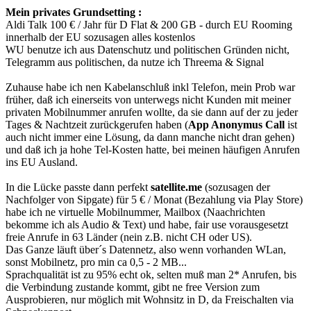
Mein privates Grundsetting
:
Aldi Talk 100 € / Jahr für D Flat & 200 GB - durch EU Rooming
innerhalb der EU sozusagen alles kostenlos
WU benutze ich aus Datenschutz und politischen Gründen nicht,
Telegramm aus politischen, da nutze ich Threema & Signal
Zuhause habe ich nen Kabelanschluß inkl Telefon, mein Prob war
früher, daß ich einerseits von unterwegs nicht Kunden mit meiner
privaten Mobilnummer anrufen wollte, da sie dann auf der zu jeder
Tages & Nachtzeit zurückgerufen haben (
App Anonymus Call
ist
auch nicht immer eine Lösung, da dann manche nicht dran gehen)
und daß ich ja hohe Tel-Kosten hatte, bei meinen häufigen Anrufen
ins EU Ausland.
In die Lücke passte dann perfekt
satellite.me
(sozusagen der
Nachfolger von Sipgate) für 5 € / Monat (Bezahlung via Play Store)
habe ich ne virtuelle Mobilnummer, Mailbox (Naachrichten
bekomme ich als Audio & Text) und habe, fair use vorausgesetzt
freie Anrufe in 63 Länder (nein z.B. nicht CH oder US).
Das Ganze läuft über´s Datennetz, also wenn vorhanden WLan,
sonst Mobilnetz, pro min ca 0,5 - 2 MB...
Sprachqualität ist zu 95% echt ok, selten muß man 2* Anrufen, bis
die Verbindung zustande kommt, gibt ne free Version zum
Ausprobieren, nur möglich mit Wohnsitz in D, da Freischalten via