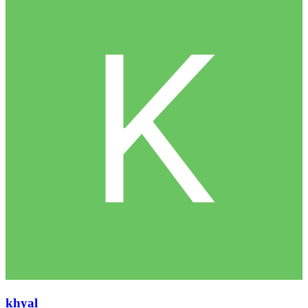
khyal