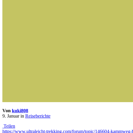
Von
kuki808
9. Januar
in
Reiseberichte
Teilen
https://www.ultraleicht-trekking.com/forum/topic/146604-kammw