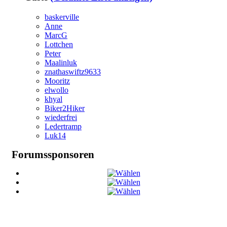
baskerville
Anne
MarcG
Lottchen
Peter
Maalinluk
znathaswiftz9633
Mooritz
elwollo
khyal
Biker2Hiker
wiederfrei
Ledertramp
Luk14
Forumssponsoren