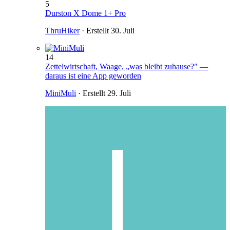
5
Durston X Dome 1+ Pro
ThruHiker
· Erstellt
30. Juli
14
Zettelwirtschaft, Waage, „was bleibt zuhause?" —
daraus ist eine App geworden
MiniMuli
· Erstellt
29. Juli