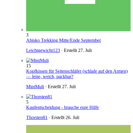
3
Abisko Trekking Mitte/Ende September
Leichtgewicht123
· Erstellt
27. Juli
15
Kopfkissen für Seitenschläfer (schlafe auf den Armen)
— leise, weich, packbar?
MiniMuli
· Erstellt
27. Juli
5
Kaufentscheidung - brauche eure Hilfe
Thorsten81
· Erstellt
26. Juli