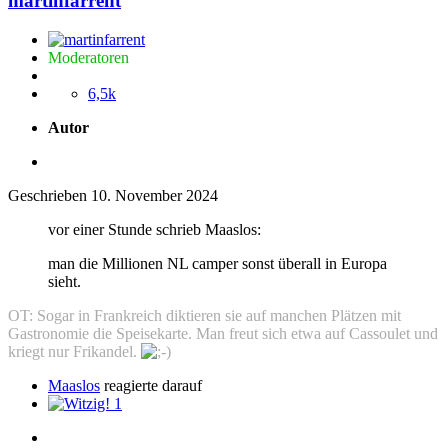
martinfarrent
Moderatoren
6,5k
Autor
Geschrieben
10. November 2024
vor einer Stunde schrieb Maaslos:
man die Millionen NL camper sonst überall in Europa
sieht.
OT: Sogar in Frankreich diktieren sie auf manchen Plätzen mit
Gastronomie die Speisekarte. Man freut sich etwa auf Cassoulet und
kriegt nur Frikandel.
Maaslos
reagierte darauf
1