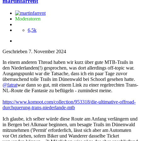
martinfarrent
Moderatoren
6,5k
Geschrieben
7. November 2024
In einem anderen Thread haben wir kurz über gute MTB-Trails in
den Niederlanden(!) gesprochen, was dort allerdings off-topic war.
Ausgangspunkt war die Tatsache, dass ich ein paar Tage zuvor
überraschend tolle Trails im Dünenwald bei Schoorl gesehen hatte.
@fatrat
war dann so gut, mit einem Link zu einer regelrechten Trans-
NL-Route die Fantasie zu beflügeln - zumindest meine.
https://www.komoot.com/collection/953318/die-ultimative-offroad-
durchquerung-trans-niederlande-mtb
Ich glaube, ich selber würde diese Route am Anfang verlängern und
in Bergen bei Alkmaar beginnen, um besagte Trails im Dünenwald
mitzunehmen ('Permit' erforderlich, lässt sich aber am Automaten
vor Ort ziehen, sofern Biker und Wanderer dasselbe Ticket