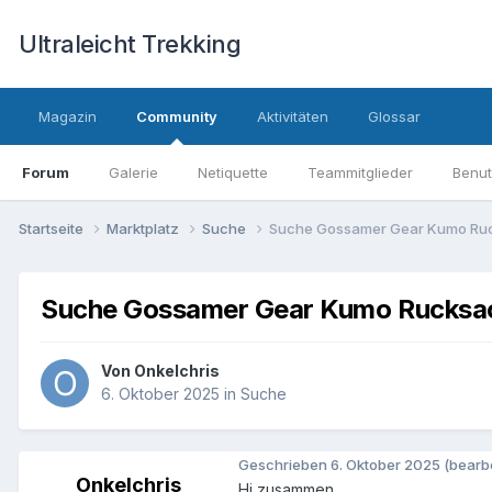
Ultraleicht Trekking
Magazin
Community
Aktivitäten
Glossar
Forum
Galerie
Netiquette
Teammitglieder
Benut
Startseite
Marktplatz
Suche
Suche Gossamer Gear Kumo Ru
Suche Gossamer Gear Kumo Rucksa
Von
Onkelchris
6. Oktober 2025
in
Suche
Geschrieben
6. Oktober 2025
(bearbe
Onkelchris
Hi zusammen.