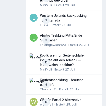
eine App geworden
MiniMuli
· Erstellt
29. Juli
Western Uplands Backpacking
3
Trail, Kanada
Luk14
· Erstellt
27. Juli
Abisko Trekking Mitte/Ende
3
September
Leichtgewicht123
· Erstellt
27. Juli
Kopfkissen für Seitenschläfer
(schlafe auf den Armen) —
15
leise, weich, packbar?
MiniMuli
· Erstellt
27. Juli
Kaufentscheidung - brauche
5
eure Hilfe
Thorsten81
· Erstellt
26. Juli
Slingfin Portal 2 Alternative
12
waterfall
· Erstellt
25. Juli