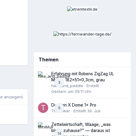
Themen
Erfahrung mit Robens ZigZag UL
Matte, 182x51x0,3cm, grau
3
hike_and_paddle
· Erstellt
Gestern um 09:11 Uhr
te anzeigen)
Durston X Dome 1+ Pro
5
ThruHiker
· Erstellt
30. Juli
Zettelwirtschaft, Waage, „was
bleibt zuhause?" — daraus ist
14