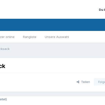
Du 
zer online
Rangliste
Unsere Auswahl
cksack
ck
Teilen
Folg
itet)