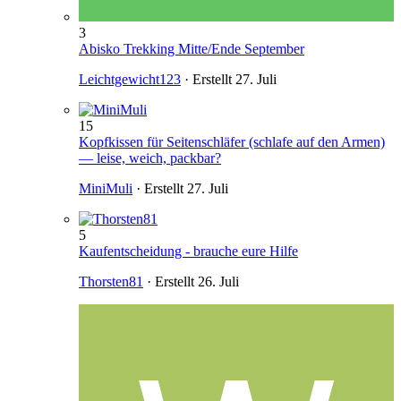
3
Abisko Trekking Mitte/Ende September
Leichtgewicht123
· Erstellt
27. Juli
15
Kopfkissen für Seitenschläfer (schlafe auf den Armen)
— leise, weich, packbar?
MiniMuli
· Erstellt
27. Juli
5
Kaufentscheidung - brauche eure Hilfe
Thorsten81
· Erstellt
26. Juli