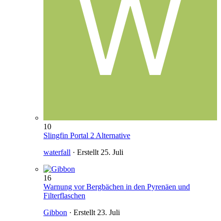
10
Slingfin Portal 2 Alternative
waterfall
· Erstellt
25. Juli
16
Warnung vor Bergbächen in den Pyrenäen und
Filterflaschen
Gibbon
· Erstellt
23. Juli