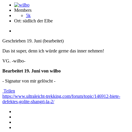
Members
5k
Ort:
südlich der Elbe
Geschrieben
19. Juni
(bearbeitet)
Das ist super, denn ich würde gerne das inner nehmen!
VG. -wilbo-
Bearbeitet
19. Juni
von wilbo
- Signatur von mir gelöscht -
Teilen
https://www.ultraleicht-trekking.com/forum/topic/146912-biete-
defektes-golite-shangri-la-2/