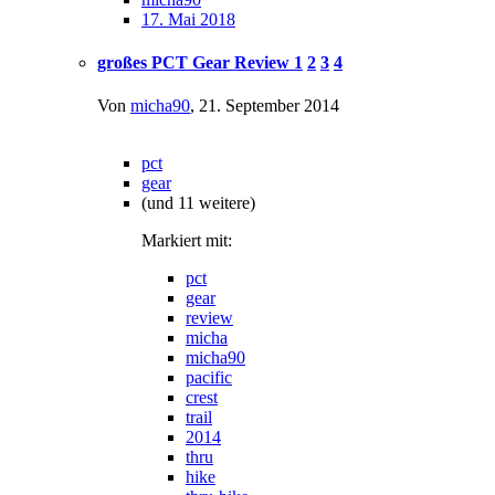
17. Mai 2018
großes PCT Gear Review
1
2
3
4
Von
micha90
,
21. September 2014
pct
gear
(und 11 weitere)
Markiert mit:
pct
gear
review
micha
micha90
pacific
crest
trail
2014
thru
hike