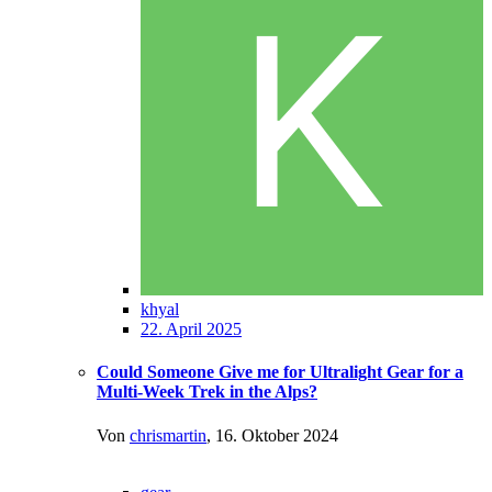
khyal
22. April 2025
Could Someone Give me for Ultralight Gear for a
Multi-Week Trek in the Alps?
Von
chrismartin
,
16. Oktober 2024