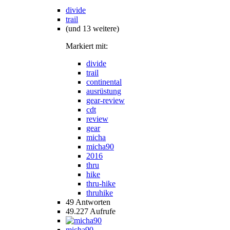
divide
trail
(und 13 weitere)
Markiert mit:
divide
trail
continental
ausrüstung
gear-review
cdt
review
gear
micha
micha90
2016
thru
hike
thru-hike
thruhike
49
Antworten
49.227
Aufrufe
micha90