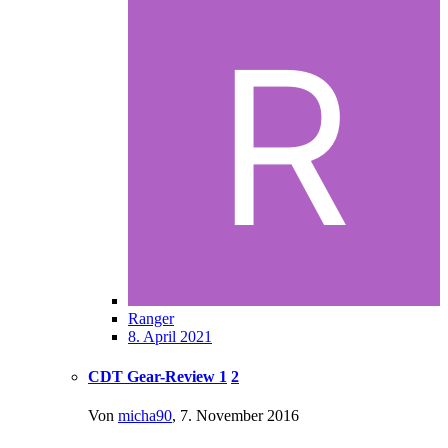
Ranger
8. April 2021
CDT Gear-Review
1
2
Von
micha90
,
7. November 2016