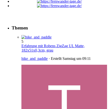
Themen
5
Erfahrung mit Robens ZigZag UL Matte,
182x51x0,3cm, grau
hike_and_paddle
· Erstellt
Samstag um 09:11