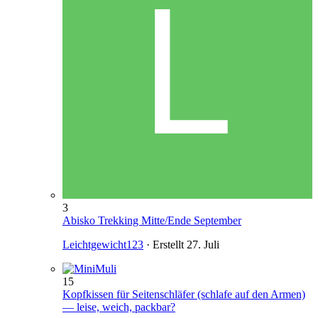
3
Abisko Trekking Mitte/Ende September
Leichtgewicht123
· Erstellt
27. Juli
15
Kopfkissen für Seitenschläfer (schlafe auf den Armen)
— leise, weich, packbar?