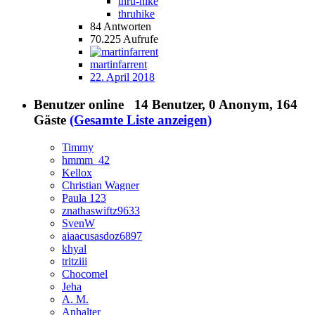
thru-hike
thruhike
84
Antworten
70.225
Aufrufe
martinfarrent
22. April 2018
Benutzer online
14 Benutzer
, 0 Anonym, 164
Gäste
(Gesamte Liste anzeigen)
Timmy
hmmm_42
Kellox
Christian Wagner
Paula 123
znathaswiftz9633
SvenW
aiaacusasdoz6897
khyal
tritziii
Chocomel
Jeha
A. M.
Anhalter