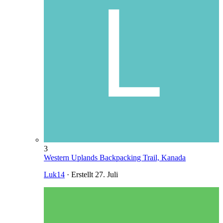
3
Western Uplands Backpacking Trail, Kanada
Luk14
· Erstellt
27. Juli