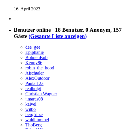
16. April 2023
Benutzer online
18 Benutzer
, 0 Anonym, 157
Gäste
(Gesamte Liste anzeigen)
dee_gee
Epiphanie
BohnenBub
Kenny86
robin_the_hood
Aischtaler
AlexOutdoor
Paula 123
realholgi
Christian Wagner
jimaras08
kaivel
wilbo
bergfritze
waldhummel
ThoBerg