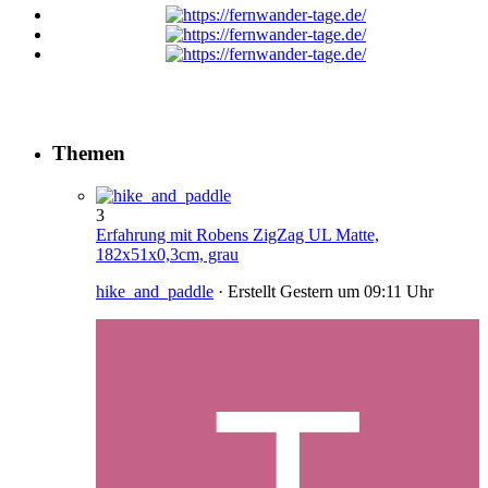
Themen
3
Erfahrung mit Robens ZigZag UL Matte,
182x51x0,3cm, grau
hike_and_paddle
· Erstellt
Gestern um 09:11 Uhr