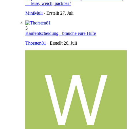
— leise, weich, packbar?
MiniMuli
· Erstellt
27. Juli
5
Kaufentscheidung - brauche eure Hilfe
Thorsten81
· Erstellt
26. Juli