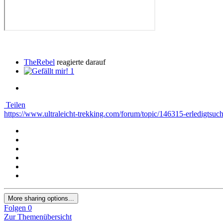
TheRebel
reagierte darauf
1
Teilen
https://www.ultraleicht-trekking.com/forum/topic/146315-erledigtsuche
More sharing options...
Folgen
0
Zur Themenübersicht