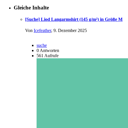
Gleiche Inhalte
[Suche] Liod Langarmshirt (145 g/m²) in Größe M
Von
Icefeather
,
9. Dezember 2025
suche
0
Antworten
561
Aufrufe