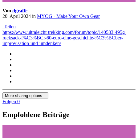
Von
dgraffe
20. April 2024
in
MYOG - Make Your Own Gear
Teilen
https://www.ultraleicht-trekking.com/forum/topic/140583-495g-
rucksack-f%C3%BCr-60-euro-eine-geschichte-%C3%BCber-
improvisation-und-umdenken/
More sharing options...
Folgen
0
Empfohlene Beiträge