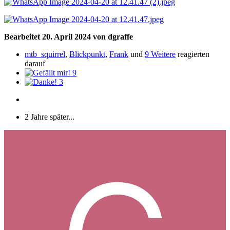
Bearbeitet
20. April 2024
von dgraffe
mtb_squirrel
,
Blickpunkt
,
Frank
und
9 Weitere
reagierten
darauf
9
3
2 Jahre später...