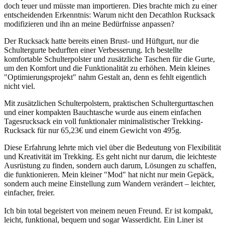
doch teuer und müsste man importieren. Dies brachte mich zu einer
entscheidenden Erkenntnis: Warum nicht den Decathlon Rucksack
modifizieren und ihn an meine Bedürfnisse anpassen?
Der Rucksack hatte bereits einen Brust- und Hüftgurt, nur die
Schultergurte bedurften einer Verbesserung. Ich bestellte
komfortable Schulterpolster und zusätzliche Taschen für die Gurte,
um den Komfort und die Funktionalität zu erhöhen. Mein kleines
"Optimierungsprojekt" nahm Gestalt an, denn es fehlt eigentlich
nicht viel.
Mit zusätzlichen Schulterpolstern, praktischen Schultergurttaschen
und einer kompakten Bauchtasche wurde aus einem einfachen
Tagesrucksack ein voll funktionaler minimalistischer Trekking-
Rucksack für nur 65,23€ und einem Gewicht von 495g.
Diese Erfahrung lehrte mich viel über die Bedeutung von Flexibilität
und Kreativität im Trekking. Es geht nicht nur darum, die leichteste
Ausrüstung zu finden, sondern auch darum, Lösungen zu schaffen,
die funktionieren. Mein kleiner "Mod" hat nicht nur mein Gepäck,
sondern auch meine Einstellung zum Wandern verändert – leichter,
einfacher, freier.
Ich bin total begeistert von meinem neuen Freund. Er ist kompakt,
leicht, funktional, bequem und sogar Wasserdicht. Ein Liner ist