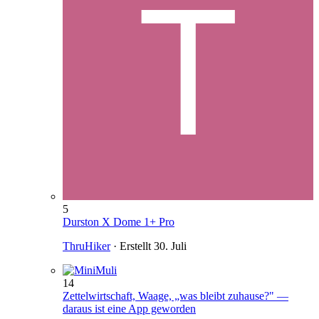
5
Durston X Dome 1+ Pro
ThruHiker
· Erstellt
30. Juli
14
Zettelwirtschaft, Waage, „was bleibt zuhause?" —
daraus ist eine App geworden