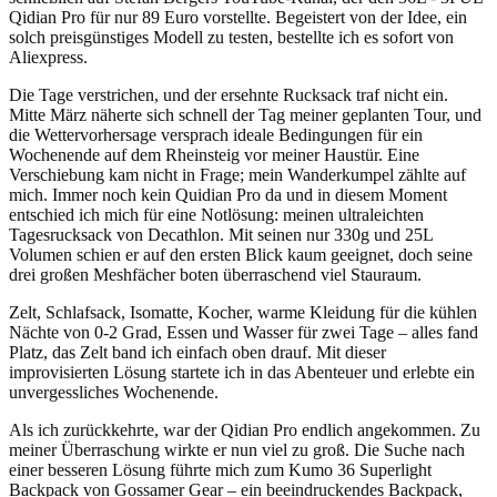
Qidian Pro für nur 89 Euro vorstellte. Begeistert von der Idee, ein
solch preisgünstiges Modell zu testen, bestellte ich es sofort von
Aliexpress.
Die Tage verstrichen, und der ersehnte Rucksack traf nicht ein.
Mitte März näherte sich schnell der Tag meiner geplanten Tour, und
die Wettervorhersage versprach ideale Bedingungen für ein
Wochenende auf dem Rheinsteig vor meiner Haustür. Eine
Verschiebung kam nicht in Frage; mein Wanderkumpel zählte auf
mich. Immer noch kein Quidian Pro da und in diesem Moment
entschied ich mich für eine Notlösung: meinen ultraleichten
Tagesrucksack von Decathlon. Mit seinen nur 330g und 25L
Volumen schien er auf den ersten Blick kaum geeignet, doch seine
drei großen Meshfächer boten überraschend viel Stauraum.
Zelt, Schlafsack, Isomatte, Kocher, warme Kleidung für die kühlen
Nächte von 0-2 Grad, Essen und Wasser für zwei Tage – alles fand
Platz, das Zelt band ich einfach oben drauf. Mit dieser
improvisierten Lösung startete ich in das Abenteuer und erlebte ein
unvergessliches Wochenende.
Als ich zurückkehrte, war der Qidian Pro endlich angekommen. Zu
meiner Überraschung wirkte er nun viel zu groß. Die Suche nach
einer besseren Lösung führte mich zum Kumo 36 Superlight
Backpack von Gossamer Gear – ein beeindruckendes Backpack,