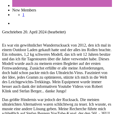
New Members
1
Geschrieben
20. April 2024
(bearbeitet)
Es war ein gewöhnlicher Wanderrucksack von 2012, den ich mal in
einem Outdoor Laden gekauft hatte und der alles ins Rollen brachte.
Ein robustes, 1,2 kg schweres Modell, das ich seit 12 Jahren besitze
und das ich für Tagestouren über die Jahre verwendet habe. Dieses
Modell wurde auch zu meinem ersten Begleiter auf der ersten
Fernwanderung. Zunächst erfüllte er alle meine Anforderungen,
doch bald schon packte mich das Ultraleicht-Virus. Fasziniert von
der Idee, jedes Gramm zu optimieren, stürzte ich mich in die Welt
des Leichtgewichts-Trekkings. Mein Equipment wurde immer
besser auch dank der informativen Youtube Videos von Robert
Klink und Stefan Berger... danke Jungs!
Das größte Hindernis war jedoch der Rucksack. Die meisten
ultraleichten Alternativen waren schlichtweg zu teuer. Ich wusste, es
musste eine andere Lösung geben. Meine Recherche führte mich
schließlich auf Stefan Bergers YouTube-Kanal, der den 56L - 3FUL