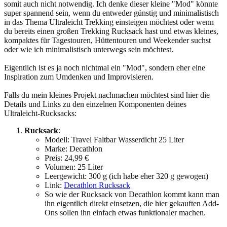
somit auch nicht notwendig. Ich denke dieser kleine "Mod" könnte
super spannend sein, wenn du entweder günstig und minimalistisch
in das Thema Ultraleicht Trekking einsteigen möchtest oder wenn
du bereits einen großen Trekking Rucksack hast und etwas kleines,
kompaktes für Tagestouren, Hüttentouren und Weekender suchst
oder wie ich minimalistisch unterwegs sein möchtest.
Eigentlich ist es ja noch nichtmal ein "Mod", sondern eher eine
Inspiration zum Umdenken und Improvisieren.
Falls du mein kleines Projekt nachmachen möchtest sind h
ier die
Details und Links zu den einzelnen Komponenten deines
Ultraleicht-Rucksacks:
Rucksack
:
Modell: Travel Faltbar Wasserdicht 25 Liter
Marke: Decathlon
Preis: 24,99 €
Volumen: 25 Liter
Leergewicht: 300 g (ich habe eher 320 g gewogen)
Link:
Decathlon Rucksack
So wie der Rucksack von Decathlon kommt kann man
ihn eigentlich direkt einsetzen, die hier gekauften Add-
Ons sollen ihn einfach etwas funktionaler machen.