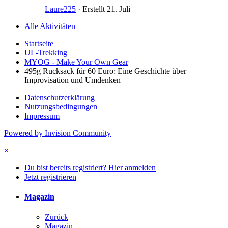
Laure225
· Erstellt
21. Juli
Alle Aktivitäten
Startseite
UL-Trekking
MYOG - Make Your Own Gear
495g Rucksack für 60 Euro: Eine Geschichte über
Improvisation und Umdenken
Datenschutzerklärung
Nutzungsbedingungen
Impressum
Powered by Invision Community
×
Du bist bereits registriert? Hier anmelden
Jetzt registrieren
Magazin
Zurück
Magazin