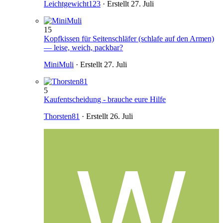
Leichtgewicht123
· Erstellt
27. Juli
15
Kopfkissen für Seitenschläfer (schlafe auf den Armen)
— leise, weich, packbar?
MiniMuli
· Erstellt
27. Juli
5
Kaufentscheidung - brauche eure Hilfe
Thorsten81
· Erstellt
26. Juli