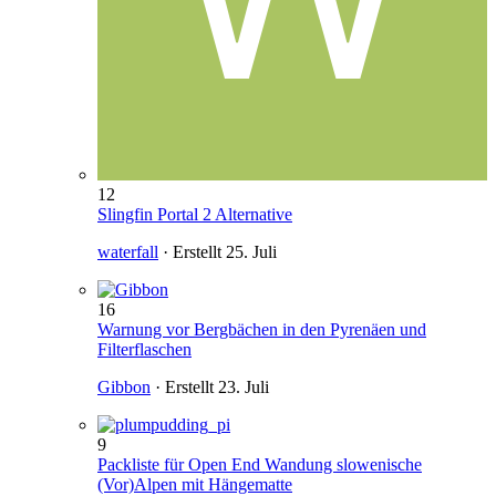
12
Slingfin Portal 2 Alternative
waterfall
· Erstellt
25. Juli
16
Warnung vor Bergbächen in den Pyrenäen und
Filterflaschen
Gibbon
· Erstellt
23. Juli
9
Packliste für Open End Wandung slowenische
(Vor)Alpen mit Hängematte