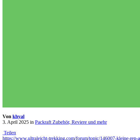
Von
khyal
3. April 2025
in
Packraft Zubehör, Reviere und mehr
Teilen
https://www.ultraleicht-trekking.com/forum/topic/146007-kleine-r