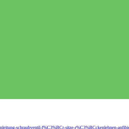
ep-anleitung-schraubventil-f%C3%BCr-sitze-r%C3%BCckenlehnen-anfibi