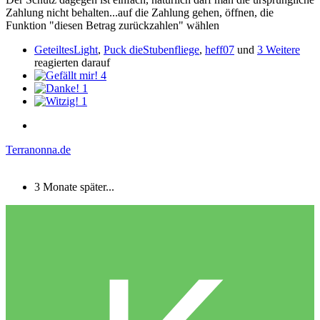
Zahlung nicht behalten...auf die Zahlung gehen, öffnen, die
Funktion "diesen Betrag zurückzahlen" wählen
GeteiltesLight
,
Puck dieStubenfliege
,
heff07
und
3 Weitere
reagierten darauf
4
1
1
Terranonna.de
3 Monate später...