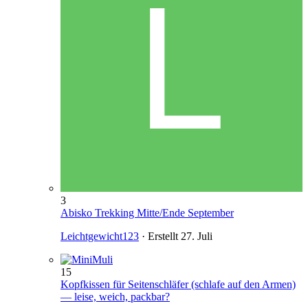
3
Abisko Trekking Mitte/Ende September
Leichtgewicht123
· Erstellt
27. Juli
15
Kopfkissen für Seitenschläfer (schlafe auf den Armen)
— leise, weich, packbar?