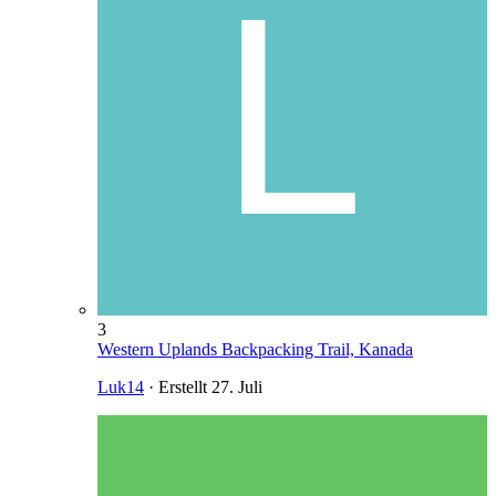
3
Western Uplands Backpacking Trail, Kanada
Luk14
· Erstellt
27. Juli