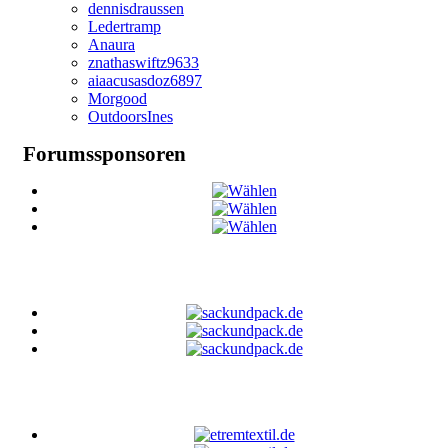
dennisdraussen
Ledertramp
Anaura
znathaswiftz9633
aiaacusasdoz6897
Morgood
OutdoorsInes
Forumssponsoren