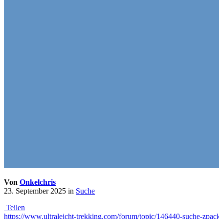
Von
Onkelchris
23. September 2025
in
Suche
Teilen
https://www.ultraleicht-trekking.com/forum/topic/146440-suche-zpa