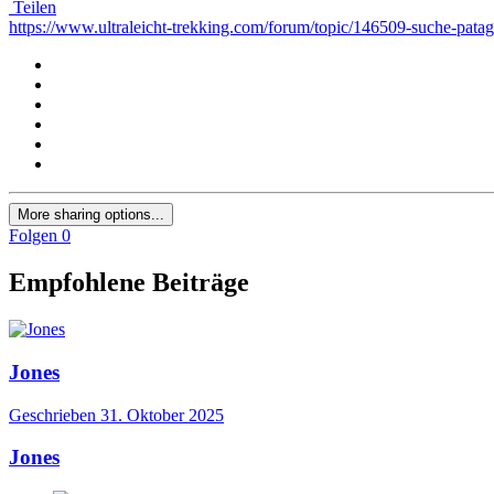
Teilen
https://www.ultraleicht-trekking.com/forum/topic/146509-suche-pata
More sharing options...
Folgen
0
Empfohlene Beiträge
Jones
Geschrieben
31. Oktober 2025
Jones