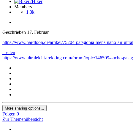
Members
1,3k
Geschrieben
17. Februar
https://www.hardloop.de/artikel/75204-patagonia-mens-nano-air-ultra
Teilen
https://www.ultraleicht-trekking.com/forum/topic/146509-suche-pata
More sharing options...
Folgen
0
Zur Themenübersicht