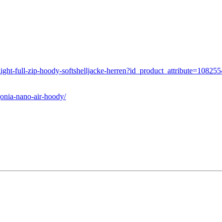
light-full-zip-hoody-softshelljacke-herren?id_product_attribute=108255
gonia-nano-air-hoody/