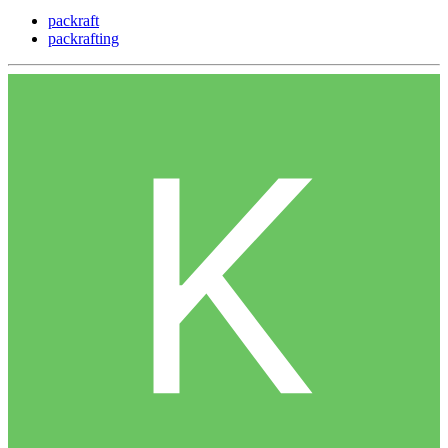
packraft
packrafting