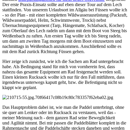
Der erste Praxis-Einsatz sollte auf eben dieser Tour auf dem Lech
stattfinden. Von unserem Urlaubsort im Allgäu bei Füssen wollte ich
- so der Plan - mit einer kompletten Wildwasserausrüstung (Packraft,
Wildwasserpaddel, Helm, Schwimmweste, Trocki) nebst
Übernachtungsequipment (Tarp, Hängematte, Schlafsack, Kocher)
zum Oberlauf des Lech radeln um dann mit dem Boot von Steeg bis
Weißenbach zu raften. Am ersten Tag wollte ich bis Steeg radeln,
um dann am zweiten Tag morgens mit dem Boot einzusetzen und
nachmittags in Weißenbach anzukommen. Anschließend sollte es
mit dem Rad zurück Richtung Füssen gehen.
Hier zeige ich zunächst, wie ich die Sachen am Rad untergebracht
habe. Als Bedingung stand für mich von vornherein fest, dass
nahezu das gesamte Equipment am Rad festgemacht werden soll.
Einen kleinen Rucksack wollte ich nur für den Fall mitführen, dass
irgendetwas unterwegs kaputt geht, bzw. die Befestigung nicht so
klappt wie geplant.
Das Hauptproblem dabei ist, wie man die Paddel unterbringt, ohne
sie quer am Lenker oder im Rucksack zu verstauen, weil das -
meiner Meinung nach - dem ganzen Rad seine Beweglichkeit
und Agilität nimmt. Bei mir passen die Paddelblätter komplett in die
Rahmentasche und die Paddelschäfte stecken daneben und werden