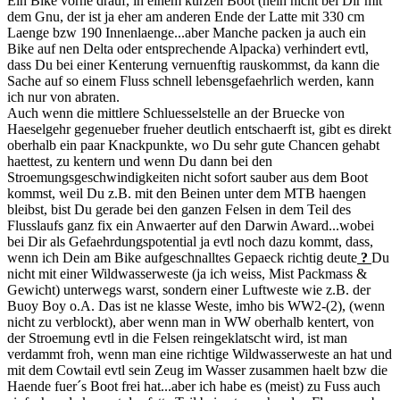
Ein Bike vorne drauf, in einem kurzen Boot (nein nicht bei Dir mit
dem Gnu, der ist ja eher am anderen Ende der Latte mit 330 cm
Laenge bzw 190 Innenlaenge...aber Manche packen ja auch ein
Bike auf nen Delta oder entsprechende Alpacka) verhindert evtl,
dass Du bei einer Kenterung vernuenftig rauskommst, da kann die
Sache auf so einem Fluss schnell lebensgefaehrlich werden, kann
ich nur von abraten.
Auch wenn die mittlere Schluesselstelle an der Bruecke von
Haeselgehr gegenueber frueher deutlich entschaerft ist, gibt es direkt
oberhalb ein paar Knackpunkte, wo Du sehr gute Chancen gehabt
haettest, zu kentern und wenn Du dann bei den
Stroemungsgeschwindigkeiten nicht sofort sauber aus dem Boot
kommst, weil Du z.B. mit den Beinen unter dem MTB haengen
bleibst, bist Du gerade bei den ganzen Felsen in dem Teil des
Flusslaufs ganz fix ein Anwaerter auf den Darwin Award...wobei
bei Dir als Gefaehrdungspotential ja evtl noch dazu kommt, dass,
wenn ich Dein am Bike aufgeschnalltes Gepaeck richtig deute
?
Du
nicht mit einer Wildwasserweste (ja ich weiss, Mist Packmass &
Gewicht) unterwegs warst, sondern einer Luftweste wie z.B. der
Buoy Boy o.A. Das ist ne klasse Weste, imho bis WW2-(2), (wenn
nicht zu verblockt), aber wenn man in WW oberhalb kentert, von
der Stroemung evtl in die Felsen reingeklatscht wird, ist man
verdammt froh, wenn man eine richtige Wildwasserweste an hat und
mit dem Cowtail evtl sein Zeug im Wasser zusammen haelt bzw die
Haende fuer´s Boot frei hat...aber ich habe es (meist) zu Fuss auch