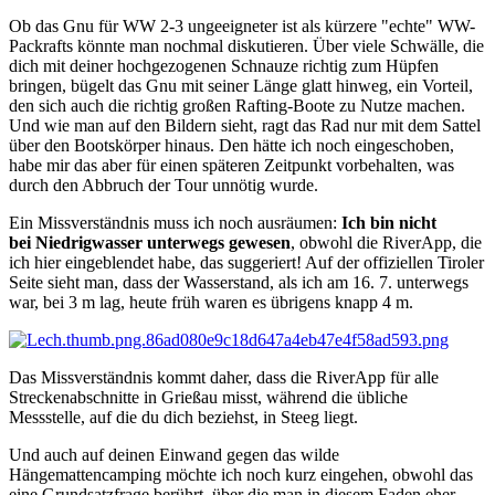
Ob das Gnu für WW 2-3 ungeeigneter ist als kürzere "echte" WW-
Packrafts könnte man nochmal diskutieren. Über viele Schwälle, die
dich mit deiner hochgezogenen Schnauze richtig zum Hüpfen
bringen, bügelt das Gnu mit seiner Länge glatt hinweg, ein Vorteil,
den sich auch die richtig großen Rafting-Boote zu Nutze machen.
Und wie man auf den Bildern sieht, ragt das Rad nur mit dem Sattel
über den Bootskörper hinaus. Den hätte ich noch eingeschoben,
habe mir das aber für einen späteren Zeitpunkt vorbehalten, was
durch den Abbruch der Tour unnötig wurde.
Ein Missverständnis muss ich
noch
ausräumen:
Ich bin nicht
bei
Niedrigwasser
unterwegs
gewesen
, obwohl die RiverApp, die
ich hier
eingeblendet habe,
das
suggeriert! Auf der offiziellen Tiroler
Seite sieht man, dass der Wasserstand, als ich am 16. 7. unterwegs
war, bei 3 m lag, heute früh waren es übrigens knapp 4 m.
Das Missverständnis kommt daher, dass die RiverApp für alle
Streckenabschnitte in Grießau misst, während die übliche
Messstelle, auf die du dich beziehst, in Steeg liegt.
Und auch auf deinen Einwand gegen das wilde
Hängemattencamping möchte ich noch kurz eingehen, obwohl das
eine Grundsatzfrage berührt, über die man in diesem Faden eher