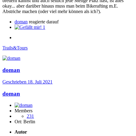
brettern kannst und auch seitlich jede Menge Platz hast, ist alles
okay... aber darüber hinaus muss man beim Bikerafting m.E.
Abstriche machen (oder viel mehr können als ich?).
doman
reagierte darauf
1
Trails&Tours
doman
Geschrieben
18. Juli 2021
doman
Members
231
Ort:
Berlin
Autor