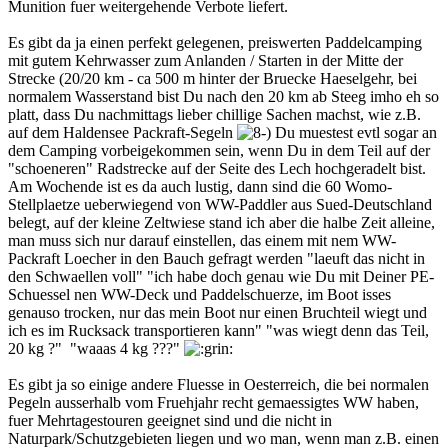
Munition fuer weitergehende Verbote liefert.
Es gibt da ja einen perfekt gelegenen, preiswerten Paddelcamping
mit gutem Kehrwasser zum Anlanden / Starten in der Mitte der
Strecke (20/20 km - ca 500 m hinter der Bruecke Haeselgehr, bei
normalem Wasserstand bist Du nach den 20 km ab Steeg imho eh so
platt, dass Du nachmittags lieber chillige Sachen machst, wie z.B.
auf dem Haldensee Packraft-Segeln
Du muestest evtl sogar an
dem Camping vorbeigekommen sein, wenn Du in dem Teil auf der
"schoeneren" Radstrecke auf der Seite des Lech hochgeradelt bist.
Am Wochende ist es da auch lustig, dann sind die 60 Womo-
Stellplaetze ueberwiegend von WW-Paddler aus Sued-Deutschland
belegt, auf der kleine Zeltwiese stand ich aber die halbe Zeit alleine,
man muss sich nur darauf einstellen, das einem mit nem WW-
Packraft Loecher in den Bauch gefragt werden "laeuft das nicht in
den Schwaellen voll" "ich habe doch genau wie Du mit Deiner PE-
Schuessel nen WW-Deck und Paddelschuerze, im Boot isses
genauso trocken, nur das mein Boot nur einen Bruchteil wiegt und
ich es im Rucksack transportieren kann" "was wiegt denn das Teil,
20 kg ?" "waaas 4 kg ???"
Es gibt ja so einige andere Fluesse in Oesterreich, die bei normalen
Pegeln ausserhalb vom Fruehjahr recht gemaessigtes WW haben,
fuer Mehrtagestouren geeignet sind und die nicht in
Naturpark/Schutzgebieten liegen und wo man, wenn man z.B. einen