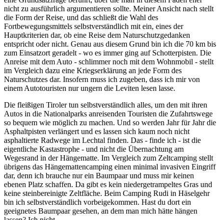
nicht zu ausführlich argumentieren sollte. Meiner Ansicht nach stellt
die Form der Reise, und das schließt die Wahl des
Fortbewegungsmittels selbstverständlich mit ein, eines der
Hauptkriterien dar, ob eine Reise dem Naturschutzgedanken
entspricht oder nicht. Genau aus diesem Grund bin ich die 70 km bis
zum Einsatzort geradelt - wo es immer ging auf Schotterpisten. Die
Anreise mit dem Auto - schlimmer noch mit dem Wohnmobil - stellt
im Vergleich dazu eine Kriegserklärung an jede Form des
Naturschutzes dar. Insofern muss ich zugeben, dass ich mir von
einem Autotouristen nur ungern die Leviten lesen lasse.
Die fleißigen Tiroler tun selbstverständlich alles, um den mit ihren
Autos in die Nationalparks anreisenden Touristen die Zufahrtswege
so bequem wie möglich zu machen. Und so werden Jahr für Jahr die
Asphaltpisten verlängert und es lassen sich kaum noch nicht
asphaltierte Radwege im Lechtal finden. Das - finde ich - ist die
eigentliche Kastastrophe - und nicht die Übernachtung am
Wegesrand in der Hängematte. Im Vergleich zum Zeltcamping stellt
übrigens das Hängemattencamping einen minimal invasiven Eingriff
dar, denn ich brauche nur ein Baumpaar und muss mir keinen
ebenen Platz schaffen. Da gibt es kein niedergetrampeltes Gras und
keine steinbereinigte Zeltfläche. Beim Camping Rudi in Häselgehr
bin ich selbstverständlich vorbeigekommen. Hast du dort ein
geeignetes Baumpaar gesehen, an dem man mich hätte hängen
lassen? Ich nicht.