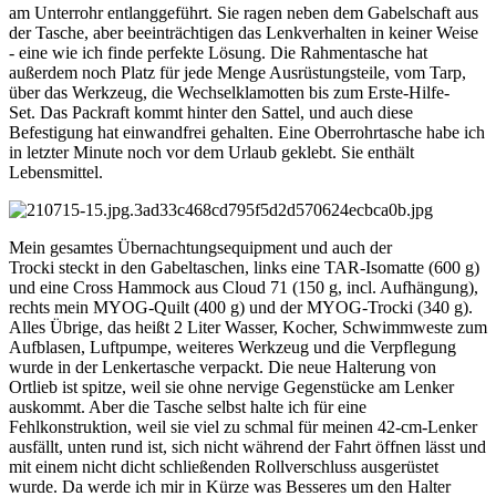
am Unterrohr entlanggeführt. Sie ragen neben dem Gabelschaft aus
der Tasche, aber beeinträchtigen das Lenkverhalten in keiner Weise
- eine wie ich finde perfekte Lösung. Die Rahmentasche hat
außerdem noch Platz für jede Menge Ausrüstungsteile, vom Tarp,
über das Werkzeug, die Wechselklamotten bis zum Erste-Hilfe-
Set. Das Packraft kommt hinter den Sattel, und auch diese
Befestigung hat einwandfrei gehalten. Eine Oberrohrtasche habe ich
in letzter Minute noch vor dem Urlaub geklebt. Sie enthält
Lebensmittel.
Mein gesamtes Übernachtungsequipment und auch der
Trocki steckt in den Gabeltaschen, links eine TAR-Isomatte (600 g)
und eine Cross Hammock aus Cloud 71 (150 g, incl. Aufhängung),
rechts mein MYOG-Quilt (400 g) und der MYOG-Trocki (340 g).
Alles Übrige, das heißt 2 Liter Wasser, Kocher, Schwimmweste zum
Aufblasen, Luftpumpe, weiteres Werkzeug und die Verpflegung
wurde in der Lenkertasche verpackt. Die neue Halterung von
Ortlieb ist spitze, weil sie ohne nervige Gegenstücke am Lenker
auskommt. Aber die Tasche selbst halte ich für eine
Fehlkonstruktion, weil sie viel zu schmal für meinen 42-cm-Lenker
ausfällt, unten rund ist, sich nicht während der Fahrt öffnen lässt und
mit einem nicht dicht schließenden Rollverschluss ausgerüstet
wurde. Da werde ich mir in Kürze was Besseres um den Halter