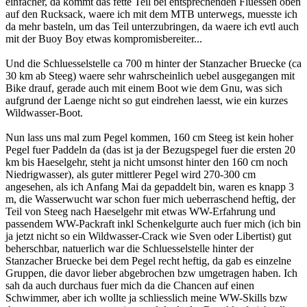
einfacher, da kommt das fette Teil bei entsprechenden Fluessen oben
auf den Rucksack, waere ich mit dem MTB unterwegs, muesste ich
da mehr basteln, um das Teil unterzubringen, da waere ich evtl auch
mit der Buoy Boy etwas kompromisbereiter...
Und die Schluesselstelle ca 700 m hinter der Stanzacher Bruecke (ca
30 km ab Steeg) waere sehr wahrscheinlich uebel ausgegangen mit
Bike drauf, gerade auch mit einem Boot wie dem Gnu, was sich
aufgrund der Laenge nicht so gut eindrehen laesst, wie ein kurzes
Wildwasser-Boot.
Nun lass uns mal zum Pegel kommen, 160 cm Steeg ist kein hoher
Pegel fuer Paddeln da (das ist ja der Bezugspegel fuer die ersten 20
km bis Haeselgehr, steht ja nicht umsonst hinter den 160 cm noch
Niedrigwasser), als guter mittlerer Pegel wird 270-300 cm
angesehen, als ich Anfang Mai da gepaddelt bin, waren es knapp 3
m, die Wasserwucht war schon fuer mich ueberraschend heftig, der
Teil von Steeg nach Haeselgehr mit etwas WW-Erfahrung und
passendem WW-Packraft inkl Schenkelgurte auch fuer mich (ich bin
ja jetzt nicht so ein Wildwasser-Crack wie Sven oder Libertist) gut
beherschbar, natuerlich war die Schluesselstelle hinter der
Stanzacher Bruecke bei dem Pegel recht heftig, da gab es einzelne
Gruppen, die davor lieber abgebrochen bzw umgetragen haben. Ich
sah da auch durchaus fuer mich da die Chancen auf einen
Schwimmer, aber ich wollte ja schliesslich meine WW-Skills bzw