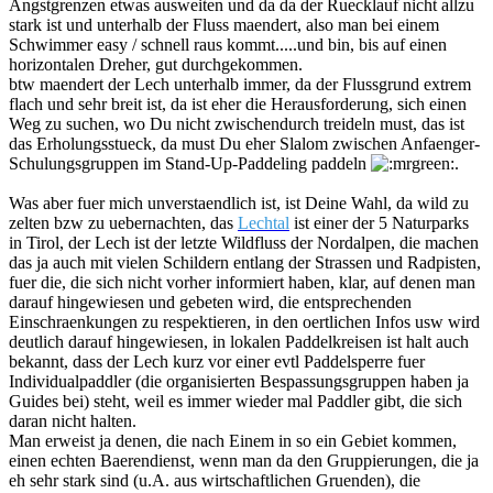
Angstgrenzen etwas ausweiten und da da der Ruecklauf nicht allzu
stark ist und unterhalb der Fluss maendert, also man bei einem
Schwimmer easy / schnell raus kommt.....und bin, bis auf einen
horizontalen Dreher, gut durchgekommen.
btw maendert der Lech unterhalb immer, da der Flussgrund extrem
flach und sehr breit ist, da ist eher die Herausforderung, sich einen
Weg zu suchen, wo Du nicht zwischendurch treideln must, das ist
das Erholungsstueck, da must Du eher Slalom zwischen Anfaenger-
Schulungsgruppen im Stand-Up-Paddeling paddeln
.
Was aber fuer mich unverstaendlich ist, ist Deine Wahl, da wild zu
zelten bzw zu uebernachten, das
Lechtal
ist einer der 5 Naturparks
in Tirol, der Lech ist der letzte Wildfluss der Nordalpen, die machen
das ja auch mit vielen Schildern entlang der Strassen und Radpisten,
fuer die, die sich nicht vorher informiert haben, klar, auf denen man
darauf hingewiesen und gebeten wird, die entsprechenden
Einschraenkungen zu respektieren, in den oertlichen Infos usw wird
deutlich darauf hingewiesen, in lokalen Paddelkreisen ist halt auch
bekannt, dass der Lech kurz vor einer evtl Paddelsperre fuer
Individualpaddler (die organisierten Bespassungsgruppen haben ja
Guides bei) steht, weil es immer wieder mal Paddler gibt, die sich
daran nicht halten.
Man erweist ja denen, die nach Einem in so ein Gebiet kommen,
einen echten Baerendienst, wenn man da den Gruppierungen, die ja
eh sehr stark sind (u.A. aus wirtschaftlichen Gruenden), die