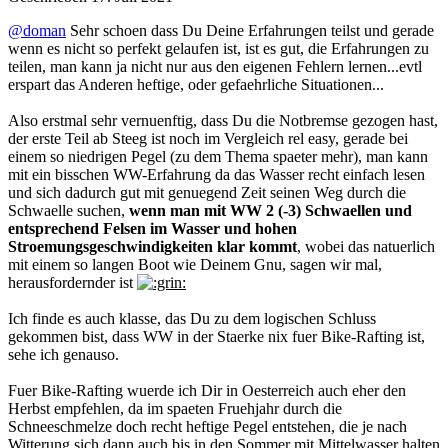
@doman
Sehr schoen dass Du Deine Erfahrungen teilst und gerade
wenn es nicht so perfekt gelaufen ist, ist es gut, die Erfahrungen zu
teilen, man kann ja nicht nur aus den eigenen Fehlern lernen...evtl
erspart das Anderen heftige, oder gefaehrliche Situationen...
Also erstmal sehr vernuenftig, dass Du die Notbremse gezogen hast,
der erste Teil ab Steeg ist noch im Vergleich rel easy, gerade bei
einem so niedrigen Pegel (zu dem Thema spaeter mehr), man kann
mit ein bisschen WW-Erfahrung da das Wasser recht einfach lesen
und sich dadurch gut mit genuegend Zeit seinen Weg durch die
Schwaelle suchen,
wenn man mit WW 2 (-3) Schwaellen und
entsprechend Felsen im Wasser und hohen
Stroemungsgeschwindigkeiten klar kommt
,
wobei das natuerlich
mit einem so langen Boot wie Deinem Gnu, sagen wir mal,
herausfordernder ist
Ich finde es auch klasse, das Du zu dem logischen Schluss
gekommen bist, dass WW in der Staerke nix fuer Bike-Rafting ist,
sehe ich genauso.
Fuer Bike-Rafting wuerde ich Dir in Oesterreich auch eher den
Herbst empfehlen, da im spaeten Fruehjahr durch die
Schneeschmelze doch recht heftige Pegel entstehen, die je nach
Witterung sich dann auch bis in den Sommer mit Mittelwasser halten