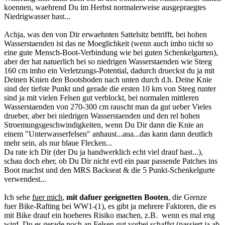
koennen, waehrend Du im Herbst normalerweise ausgepraegtes
Niedrigwasser hast...
Achja, was den von Dir erwaehnten Sattelsitz betrifft, bei hohen
Wasserstaenden ist das ne Moeglichkeit (wenn auch imho nicht so
eine gute Mensch-Boot-Verbindung wie bei guten Schenkelgurten),
aber der hat natuerlich bei so niedrigen Wasserstaenden wie Steeg
160 cm imho ein Verletzungs-Potential, dadurch drueckst du ja mit
Deinen Knien den Bootsboden nach unten durch d.h. Deine Knie
sind der tiefste Punkt und gerade die ersten 10 km von Steeg runter
sind ja mit vielen Felsen gut verblockt, bei normalen mittleren
Wasserstaenden von 270-300 cm rauscht man da gut ueber Vieles
drueber, aber bei niedrigen Wasserstaenden und den rel hohen
Stroemungsgeschwindigkeiten, wenn Du Dir dann die Knie an
einem "Unterwasserfelsen" anhaust...aua...das kann dann deutlich
mehr sein, als nur blaue Flecken...
Da rate ich Dir (der Du ja handwerklich echt viel drauf hast...),
schau doch eher, ob Du Dir nicht evtl ein paar passende Patches ins
Boot machst und den MRS Backseat & die 5 Punkt-Schenkelgurte
verwendest...
Ich sehe
fuer mich
,
mit dafuer geeignetten Booten
, die Grenze
fuer Bike-Rafting bei WW1-(1), es gibt ja mehrere Faktoren, die es
mit Bike drauf ein hoeheres Risiko machen, z.B. wenn es mal eng
wird, Du es gerade noch an Felsen gut vorbei schaffst (passiert ja ab