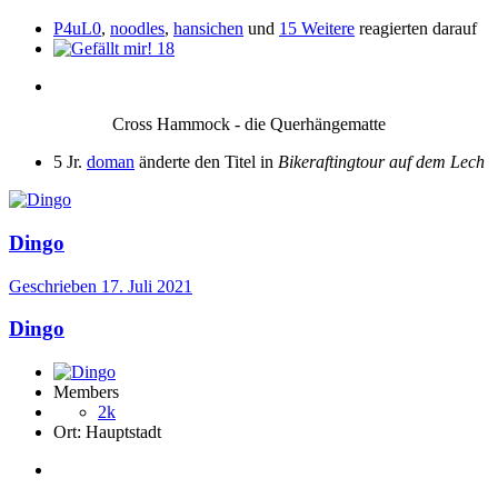
P4uL0
,
noodles
,
hansichen
und
15 Weitere
reagierten darauf
18
Cross Hammock - die Querhängematte
5 Jr.
doman
änderte den Titel in
Bikeraftingtour auf dem Lech
Dingo
Geschrieben
17. Juli 2021
Dingo
Members
2k
Ort:
Hauptstadt