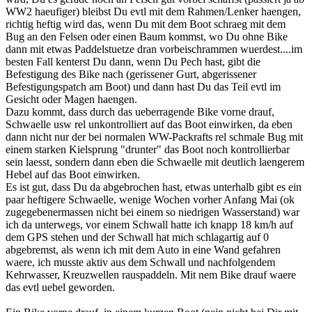
WW2 haeufiger) bleibst Du evtl mit dem Rahmen/Lenker haengen,
richtig heftig wird das, wenn Du mit dem Boot schraeg mit dem
Bug an den Felsen oder einen Baum kommst, wo Du ohne Bike
dann mit etwas Paddelstuetze dran vorbeischrammen wuerdest....im
besten Fall kenterst Du dann, wenn Du Pech hast, gibt die
Befestigung des Bike nach (gerissener Gurt, abgerissener
Befestigungspatch am Boot) und dann hast Du das Teil evtl im
Gesicht oder Magen haengen.
Dazu kommt, dass durch das ueberragende Bike vorne drauf,
Schwaelle usw rel unkontrolliert auf das Boot einwirken, da eben
dann nicht nur der bei normalen WW-Packrafts rel schmale Bug mit
einem starken Kielsprung "drunter" das Boot noch kontrollierbar
sein laesst, sondern dann eben die Schwaelle mit deutlich laengerem
Hebel auf das Boot einwirken.
Es ist gut, dass Du da abgebrochen hast, etwas unterhalb gibt es ein
paar heftigere Schwaelle, wenige Wochen vorher Anfang Mai (ok
zugegebenermassen nicht bei einem so niedrigen Wasserstand) war
ich da unterwegs, vor einem Schwall hatte ich knapp 18 km/h auf
dem GPS stehen und der Schwall hat mich schlagartig auf 0
abgebremst, als wenn ich mit dem Auto in eine Wand gefahren
waere, ich musste aktiv aus dem Schwall und nachfolgendem
Kehrwasser, Kreuzwellen rauspaddeln. Mit nem Bike drauf waere
das evtl uebel geworden.