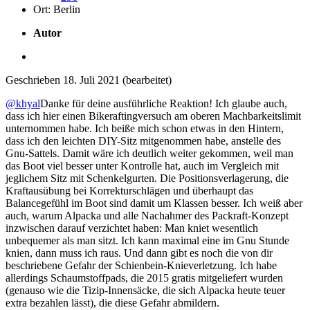
Ort:
Berlin
Autor
Geschrieben
18. Juli 2021
(bearbeitet)
@khyal
Danke für deine ausführliche Reaktion! Ich glaube auch,
dass ich hier einen Bikeraftingversuch am oberen Machbarkeitslimit
unternommen habe. Ich beiße mich schon etwas in den Hintern,
dass ich den leichten DIY-Sitz mitgenommen habe, anstelle des
Gnu-Sattels. Damit wäre ich deutlich weiter gekommen, weil man
das Boot viel besser unter Kontrolle hat, auch im Vergleich mit
jeglichem Sitz mit Schenkelgurten. Die Positionsverlagerung, die
Kraftausübung bei Korrekturschlägen und überhaupt das
Balancegefühl im Boot sind damit um Klassen besser. Ich weiß aber
auch, warum Alpacka und alle Nachahmer des Packraft-Konzept
inzwischen darauf verzichtet haben: Man kniet wesentlich
unbequemer als man sitzt. Ich kann maximal eine im Gnu Stunde
knien, dann muss ich raus. Und dann gibt es noch die von dir
beschriebene Gefahr der Schienbein-Knieverletzung. Ich habe
allerdings Schaumstoffpads, die 2015 gratis mitgeliefert wurden
(genauso wie die Tizip-Innensäcke, die sich Alpacka heute teuer
extra bezahlen lässt), die diese Gefahr abmildern.