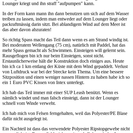
Lounger kriegt und ihn straff "aufpumpen" kann.
In der Form kann mann ihn dann benutzen um sich auf dem Wasser
treiben zu lassen, indem man entweder auf dem Lounger liegt oder
packraftmässig darin sitzt. Bei ablandigem Wind auf dem Meer ist
das aber davon abzuraten!
So richtig Spass macht das Teil dann wenn es am Strand windig ist.
Bei moderatem Wellengang (75 cm), natürlich mit Paddel, hat das
mehr Spass gemacht als Schwimmen. Einsteigen will gelernt sein.
Rausgeflogen bin ich nur beim Einsteigen, sonst nicht.
Erstaunlicherweise hält die Konstruktion doch einiges aus. Heute
bin ich ca 1 km entlang der Küste mit dem Wind gepaddelt. Verlust
von Luftdruck war bei der Strecke kein Thema. Um eine bessere
Sitzposition und einen weniger nassen Hintern zu haben habe ich so
ein 1 Euro PVC Kissen von Intex unterlegt.
Ich hab das Teil immer mit einer SUP Leash benützt. Wenn es
nämlich windet und man falsch einsteigt, dann ist der Lounger
schnell vom Winde verweht.
Ich hab mich von Felsen ferngehalten, weil das Polyester/PE Blase
dafür nicht ausgelegt ist.
Ein Nachteil ist dass das verwendete Polyester Ripstopgewebe nicht