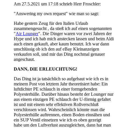
Am 27.5.2021 um 17:18 schrieb Herr Froschler:
"Answering my own request" wie man so sagt:
Habe gestern Zeug für den Italien Urlaub
zusammengesucht , da stieß ich auf einen sogenannten
"
Air Lounger
". Die Dinger waren vor zwei Jahren der
Hype und ich hab mich anstecken lassen und beim Aldi
auch einen gekauft, aber kaum benutzt. Ich war dann
unschlüssig ob ich den auf eBay Kleinanzeigen
verkaufen soll, und mir das Ding nochmal genauer
angeschaut.
DANN, DIE ERLEUCHTUNG!
Das Ding ist ja tatsächlich so aufgebaut wie ich es in
meinem Post von letztem Jahr theoretisiert habe: Ein
luftdichter PE schlauch in einer formgebenden
Polyesterhülle. Darüber hinaus besteht der Lounger nur
aus einem einzigen PE schlauch der U-förmig gefaltet
ist und mit einem sehr effektiven Rollverschluß
verschlossen wird. Wahrscheinlich könnte man die
Polyesterhülle auftrennen, einen Boden einnähen und
ein SUP Ventil einsetzen wie ich es oben gezeigt
habe um den Luftverlust auszugleichen, dann hat man