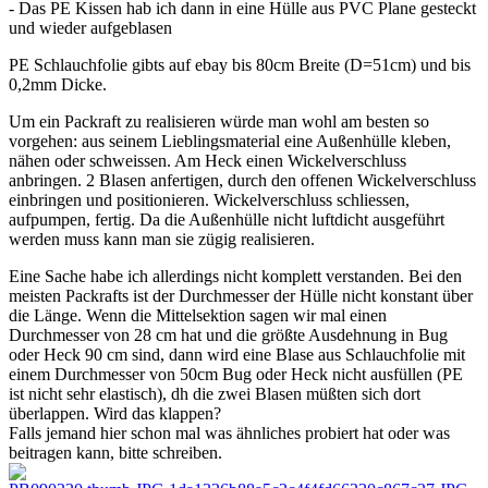
- Das PE Kissen hab ich dann in eine Hülle aus PVC Plane gesteckt
und wieder aufgeblasen
PE Schlauchfolie gibts auf ebay bis 80cm Breite (D=51cm) und bis
0,2mm Dicke.
Um ein Packraft zu realisieren würde man wohl am besten so
vorgehen: aus seinem Lieblingsmaterial eine Außenhülle kleben,
nähen oder schweissen. Am Heck einen Wickelverschluss
anbringen. 2 Blasen anfertigen, durch den offenen Wickelverschluss
einbringen und positionieren. Wickelverschluss schliessen,
aufpumpen, fertig. Da die Außenhülle nicht luftdicht ausgeführt
werden muss kann man sie zügig realisieren.
Eine Sache habe ich allerdings nicht komplett verstanden. Bei den
meisten Packrafts ist der Durchmesser der Hülle nicht konstant über
die Länge. Wenn die Mittelsektion sagen wir mal einen
Durchmesser von 28 cm hat und die größte Ausdehnung in Bug
oder Heck 90 cm sind, dann wird eine Blase aus Schlauchfolie mit
einem Durchmesser von 50cm Bug oder Heck nicht ausfüllen (PE
ist nicht sehr elastisch), dh die zwei Blasen müßten sich dort
überlappen. Wird das klappen?
Falls jemand hier schon mal was ähnliches probiert hat oder was
beitragen kann, bitte schreiben.