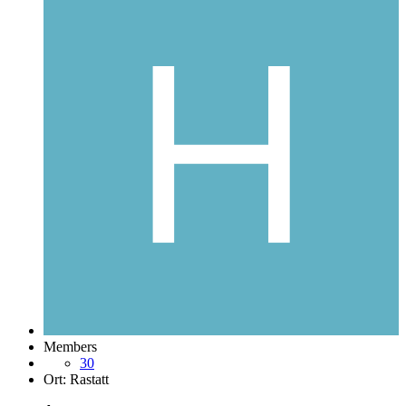
Members
30
Ort:
Rastatt