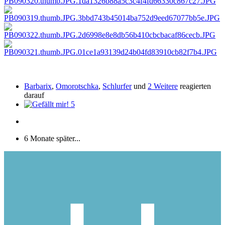
Barbarix
,
Omorotschka
,
Schlurfer
und
2 Weitere
reagierten
darauf
5
6 Monate später...