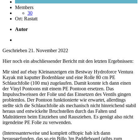
Members
30
Ort:
Rastatt
Autor
Geschrieben
21. November 2022
Hier noch ein abschliessender Bericht mit den letzten Ergebnissen:
Mir sind auf ebay Kleinanzeigen ein Bestway Hydroforce Ventura
Kayak mit kaputter Bodenblase und eine Rolle 80 cm PE
Schlauchfolie (100 mu) zugelaufen. Damit konnte ich dann einen
der Vinyl Pontoons mit einem PE Pontoon ersetzen. Das
Impulsschweissen der Folie und das Einsetzen des Ventils gingen
problemlos. Der Pontoon funktionierte wie erwartet, allerdings
stellte sich die Schlauchfolie als mechanisch nicht hinreichend stabil
heraus und entwickelte Bruchstellen durch das Falten und
Malträtieren beim Einziehen und Rausziehen. Es genügt also nicht
irgendeine PE Folie zu verwenden.
(Interessanterweise und komplett offtopic hab ich dann
herausgefunden, das so ein Billo 3m Paddleboard (gibts zum