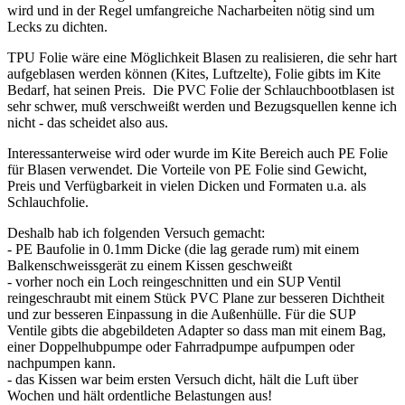
wird und in der Regel umfangreiche Nacharbeiten nötig sind um
Lecks zu dichten.
TPU Folie wäre eine Möglichkeit Blasen zu realisieren, die sehr hart
aufgeblasen werden können (Kites, Luftzelte), Folie gibts im Kite
Bedarf, hat seinen Preis. Die PVC Folie der Schlauchbootblasen ist
sehr schwer, muß verschweißt werden und Bezugsquellen kenne ich
nicht - das scheidet also aus.
Interessanterweise wird oder wurde im Kite Bereich auch PE Folie
für Blasen verwendet. Die Vorteile von PE Folie sind Gewicht,
Preis und Verfügbarkeit in vielen Dicken und Formaten u.a. als
Schlauchfolie.
Deshalb hab ich folgenden Versuch gemacht:
- PE Baufolie in 0.1mm Dicke (die lag gerade rum) mit einem
Balkenschweissgerät zu einem Kissen geschweißt
- vorher noch ein Loch reingeschnitten und ein SUP Ventil
reingeschraubt mit einem Stück PVC Plane zur besseren Dichtheit
und zur besseren Einpassung in die Außenhülle. Für die SUP
Ventile gibts die abgebildeten Adapter so dass man mit einem Bag,
einer Doppelhubpumpe oder Fahrradpumpe aufpumpen oder
nachpumpen kann.
- das Kissen war beim ersten Versuch dicht, hält die Luft über
Wochen und hält ordentliche Belastungen aus!