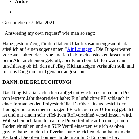
Autor
Geschrieben
27. Mai 2021
"Answering my own request" wie man so sagt:
Habe gestern Zeug für den Italien Urlaub zusammengesucht , da
stieß ich auf einen sogenannten "
Air Lounger
". Die Dinger waren
vor zwei Jahren der Hype und ich hab mich anstecken lassen und
beim Aldi auch einen gekauft, aber kaum benutzt. Ich war dann
unschlüssig ob ich den auf eBay Kleinanzeigen verkaufen soll, und
mir das Ding nochmal genauer angeschaut.
DANN, DIE ERLEUCHTUNG!
Das Ding ist ja tatsächlich so aufgebaut wie ich es in meinem Post
von letztem Jahr theoretisiert habe: Ein luftdichter PE schlauch in
einer formgebenden Polyesterhülle. Darüber hinaus besteht der
Lounger nur aus einem einzigen PE schlauch der U-förmig gefaltet
ist und mit einem sehr effektiven Rollverschluß verschlossen wird.
Wahrscheinlich könnte man die Polyesterhülle auftrennen, einen
Boden einnähen und ein SUP Ventil einsetzen wie ich es oben
gezeigt habe um den Luftverlust auszugleichen, dann hat man ein
Packraft. Die ollen Lounger findet man für 5 Euro auf eBay