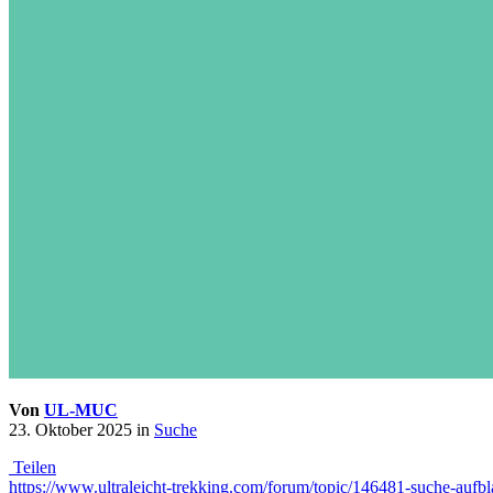
Von
UL-MUC
23. Oktober 2025
in
Suche
Teilen
https://www.ultraleicht-trekking.com/forum/topic/146481-suche-auf