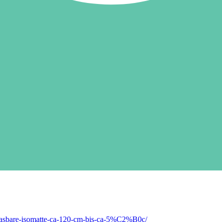
blasbare-isomatte-ca-120-cm-bis-ca-5%C2%B0c/