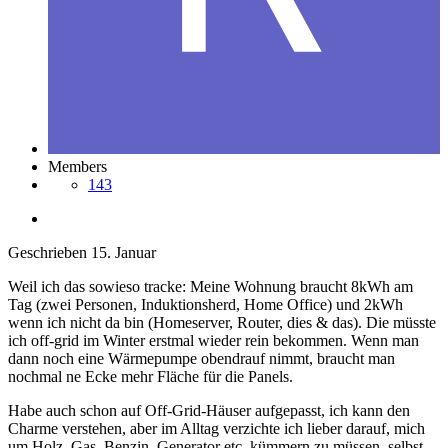
Members
143
Geschrieben
15. Januar
Weil ich das sowieso tracke: Meine Wohnung braucht 8kWh am
Tag (zwei Personen, Induktionsherd, Home Office) und 2kWh
wenn ich nicht da bin (Homeserver, Router, dies & das). Die müsste
ich off-grid im Winter erstmal wieder rein bekommen. Wenn man
dann noch eine Wärmepumpe obendrauf nimmt, braucht man
nochmal ne Ecke mehr Fläche für die Panels.
Habe auch schon auf Off-Grid-Häuser aufgepasst, ich kann den
Charme verstehen, aber im Alltag verzichte ich lieber darauf, mich
um Holz, Gas, Benzin, Generator etc. kümmern zu müssen, selbst