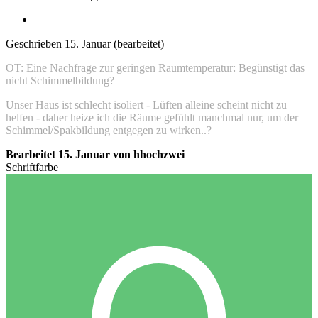
Geschrieben
15. Januar
(bearbeitet)
OT: Eine Nachfrage zur geringen Raumtemperatur: Begünstigt das
nicht Schimmelbildung?
Unser Haus ist schlecht isoliert - Lüften alleine scheint nicht zu
helfen - daher heize ich die Räume gefühlt manchmal nur, um der
Schimmel/Spakbildung entgegen zu wirken..?
Bearbeitet
15. Januar
von hhochzwei
Schriftfarbe