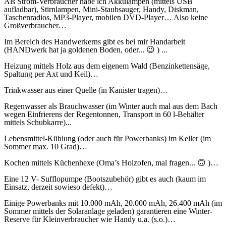
Als Strom-Verbraucher habe ich Akkulampen (mittels USB
aufladbar), Stirnlampen, Mini-Staubsauger, Handy, Diskman,
Taschenradios, MP3-Player, mobilen DVD-Player… Also keine
Großverbraucher…
Im Bereich des Handwerkerns gibt es bei mir Handarbeit
(HANDwerk hat ja goldenen Boden, oder...
😉
) ...
Heizung mittels Holz aus dem eigenem Wald (Benzinkettensäge,
Spaltung per Axt und Keil)…
Trinkwasser aus einer Quelle (in Kanister tragen)…
Regenwasser als Brauchwasser (im Winter auch mal aus dem Bach
wegen Einfrierens der Regentonnen, Transport in 60 l-Behälter
mittels Schubkarre)...
Lebensmittel-Kühlung (oder auch für Powerbanks) im Keller (im
Sommer max. 10 Grad)…
Kochen mittels Küchenhexe (Oma’s Holzofen, mal fragen...
🙃
)…
Eine 12 V- Sufflopumpe (Bootszubehör) gibt es auch (kaum im
Einsatz, derzeit sowieso defekt)…
Einige Powerbanks mit 10.000 mAh, 20.000 mAh, 26.400 mAh (im
Sommer mittels der Solaranlage geladen) garantieren eine Winter-
Reserve für Kleinverbraucher wie Handy u.a. (s.o.)…