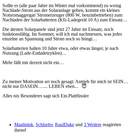
Sollte es (alle paar Jahre im Winter mal vorkommend) zu wenig
Nachlade-Strom aus der Solaranlage geben, kommt ein kleines
Notsromaggregat/ Stromerzeuger (800 W, benzinbetrieben) zum
Nachladen der Solarbatterien (Kfz-Ladegerät 10 A) zum Einsatz…
Die ätesten Solarpanele sind jetzt 27 Jahre im Einsatz, noch
funktionsfähig. Im Sommer, will ich mal nachmessen, was jedes
einzelne an Spannung und Strom noch so bringt…
Solarbatterien halten 10 Jahre etwa, oder etwas länger, je nach
Nutzung (Lade-Entladetzyklen)…
Mehr fällt mir derzeit nicht ein…
Zu meiner Motivation sei noch gesagt: Antrieb für mich ist SEIN…
nicht nur DASEIN….... LEBEN eben...
😇
Alles nix Besonderes sagt sich Ein.Plattfüssler
Maalinluk
,
Schlurfer
,
RaulDuke
und
3 Weitere
reagierten
darauf