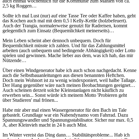
auch einmal wöchentlich für die Kornmühle zum Mahlen von ca.
2,5 kg Roggen…
Sollte ich mal Lust (nur) auf eine Tasse Tee oder Kaffee haben, geht
das Kochen auch mal mit dem 0,5 l Kelly-Kettle (holzbefeuert).
Auch der Trangia, normalerweise genutzt für Radreisen, kommt
gelegentlich zum Einsatz (Bequemlichkeit meinerseits)…
Mein Leben scheint aber dennoch unbequem. Doch für
Bequemlichkeit müsste ich zahlen. Und für das Zahlungsmittel
arbeiten (auch unbequem und bedingende Abhängigkeit) oder Lotto
spielen und gewinnen. Mache lieber aus dem, was ich hab, das mir
Nützende…
Über einen Windgenerator habe ich auch schon nachgedacht. Kenne
auch die Selbstbauanleitungen aus diesen benannten Heftchen.
Doch mein Wohnort ist zu wenig windexponiert, weil halbe Tallage.
Der Hang gegenüber wäre nach meinen Beobachtungen geeignet…
Auch scheinen derzeit solche Kleinstanlagen nicht käuflich zu
erwerben sein... Sonst würde ich meinem Motto 'Probieren geht
über Studieren' mal frönen...
Habe mir aber mal einen Wassergenerator für den Bach im Tale
gebastelt. Grundlage war ein Nabendynamo vom Fahrrad. Dazu
Spannungswandler und Spannungsstabilisator. Sicher nur max. 0,5
A, aber Kleinvieh macht in 24 h auch Mist.
Im Winter vereist das Ding dann… Stabilitätsprobleme... Hab ich