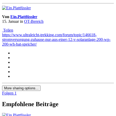
Von
Ein.Plattfüssler
15. Januar
in
OT-Bereich
Teilen
https://www.ultraleicht-trekking.com/forum/topic/146618-
stromversorgung-zuhause-nur-aus-einer-12-v-solaranlage-200-wp-
200-wh-bat-speicher/
More sharing options...
Folgen
1
Empfohlene Beiträge