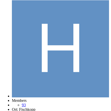
Members
93
Ort:
Fischkopp