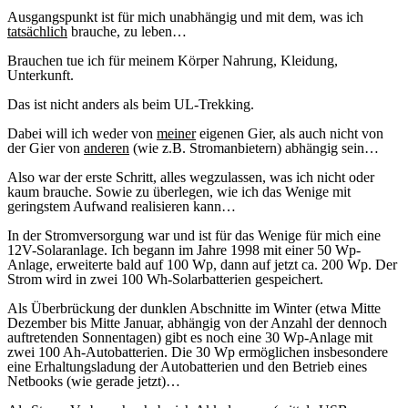
Ausgangspunkt ist für mich unabhängig und mit dem, was ich
tatsächlich
brauche, zu leben…
Brauchen tue ich für meinem Körper Nahrung, Kleidung,
Unterkunft.
Das ist nicht anders als beim UL-Trekking.
Dabei will ich weder von
meiner
eigenen Gier, als auch nicht von
der Gier von
anderen
(wie z.B. Stromanbietern) abhängig sein…
Also war der erste Schritt, alles wegzulassen, was ich nicht oder
kaum brauche. Sowie zu überlegen, wie ich das Wenige mit
geringstem Aufwand realisieren kann…
In der Stromversorgung war und ist für das Wenige für mich eine
12V-Solaranlage. Ich begann im Jahre 1998 mit einer 50 Wp-
Anlage, erweiterte bald auf 100 Wp, dann auf jetzt ca. 200 Wp. Der
Strom wird in zwei 100 Wh-Solarbatterien gespeichert.
Als Überbrückung der dunklen Abschnitte im Winter (etwa Mitte
Dezember bis Mitte Januar, abhängig von der Anzahl der dennoch
auftretenden Sonnentagen) gibt es noch eine 30 Wp-Anlage mit
zwei 100 Ah-Autobatterien. Die 30 Wp ermöglichen insbesondere
eine Erhaltungsladung der Autobatterien und den Betrieb eines
Netbooks (wie gerade jetzt)…