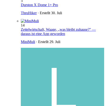
5
Durston X Dome 1+ Pro
ThruHiker
· Erstellt
30. Juli
14
Zettelwirtschaft, Waage, „was bleibt zuhause?" —
daraus ist eine App geworden
MiniMuli
· Erstellt
29. Juli