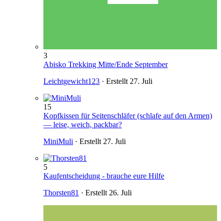
3
Abisko Trekking Mitte/Ende September
Leichtgewicht123
· Erstellt
27. Juli
15
Kopfkissen für Seitenschläfer (schlafe auf den Armen)
— leise, weich, packbar?
MiniMuli
· Erstellt
27. Juli
5
Kaufentscheidung - brauche eure Hilfe
Thorsten81
· Erstellt
26. Juli