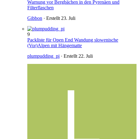
Warnung vor Bergbächen in den Pyrenäen und
Filterflaschen
Gibbon
· Erstellt
23. Juli
9
Packliste für Open End Wandung slowenische
(Vor)Alpen mit Hängematte
plumpudding_pi
· Erstellt
22. Juli