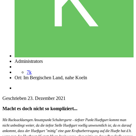
Administrators
7k
Ort:
Im Bergischen Land, nahe Koeln
Geschrieben
23. Dezember 2021
Macht es doch nicht so kompliziert...
Mit Rucksacklaengen Ansatzpunkt Schultergurte - tiefster Punkt Hueftgurt kommt man
nicht unbedingt weiter, da die tiefste Stelle Hueftgurt voellig unwesentlich ist, da es darauf
ankommt, dass der Hueftgurt "mittig" eine gute Kraftuebertragung auf die Huefte hat d.h.