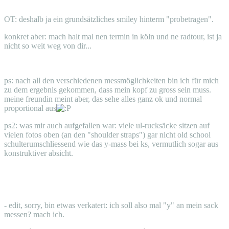
OT: deshalb ja ein grundsätzliches smiley hinterm "probetragen".
konkret aber: mach halt mal nen termin in köln und ne radtour, ist ja
nicht so weit weg von dir...
ps: nach all den verschiedenen messmöglichkeiten bin ich für mich
zu dem ergebnis gekommen, dass mein kopf zu gross sein muss.
meine freundin meint aber, das sehe alles ganz ok und normal
proportional aus
ps2: was mir auch aufgefallen war: viele ul-rucksäcke sitzen auf
vielen fotos oben (an den "shoulder straps") gar nicht old school
schulterumschliessend wie das y-mass bei ks, vermutlich sogar aus
konstruktiver absicht.
- edit, sorry, bin etwas verkatert: ich soll also mal "y" an mein sack
messen? mach ich.