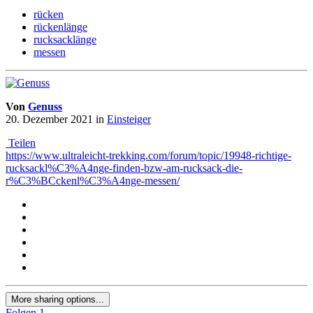
rücken
rückenlänge
rucksacklänge
messen
Von
Genuss
20. Dezember 2021
in
Einsteiger
Teilen
https://www.ultraleicht-trekking.com/forum/topic/19948-richtige-
rucksackl%C3%A4nge-finden-bzw-am-rucksack-die-
r%C3%BCckenl%C3%A4nge-messen/
More sharing options...
Folgen
1