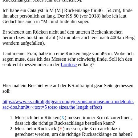
Ich habe ein Catalyst in M (
M | Rückenlänge für 46 - 54 cm), finde
ihn aber persönlich zu lang. Der KS 50 (vor 2018) habe ich laut
Gedächtnis auch in "M" und finde ihn super.
Er scheuert am Rücken nicht auf den unteren Beckenknochen
herum bzw. hockt nicht auf (Ist mir aber auch erst nach 400km Berg
wandern aufgefallen).
Laut meiner Frau, habe ich eine Rückenlänge von 49cm. Wobei ich
sagen muss, dass ich das Messen sehr schwierig finde. Soll ich den
senkrecht messen oder an der
Lordose
entlang?
Hier mal ein Beispiel wie auf der KS-ultralight gear Seite gemessen
soll:
https://www.ks-ultralightgear.com/p/je-vous-propose-un-modele-de-
sac-dos.html#:~:text=5 torso sizes,the length effect)
Muss ich beim Rücken(
X
) messen immer 3cm dazurechnen,
dass ich die richtige Rucksacklänge bestellen kann?
Muss beim Rucksack (
Y
) messen, die 3 cm auch dazu
gerechnet werden, um die richtige Rucksacklänge zu haben?