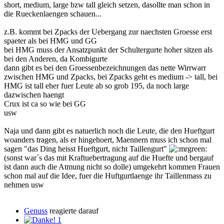
short, medium, large bzw tall gleich setzen, dasollte man schon in
die Rueckenlaengen schauen...
z.B. kommt bei Zpacks der Uebergang zur naechsten Groesse erst
spaeter als bei HMG und GG
bei HMG muss der Ansatzpunkt der Schultergurte hoher sitzen als
bei den Anderen, da Kombigurte
dann gibt es bei den Groessenbezeichnungen das nette Wirrwarr
zwischen HMG und Zpacks, bei Zpacks geht es medium -> tall, bei
HMG ist tall eher fuer Leute ab so grob 195, da noch large
dazwischen haengt
Crux ist ca so wie bei GG
usw
Naja und dann gibt es natuerlich noch die Leute, die den Hueftgurt
woanders tragen, als er hingehoert, Maennern muss ich schon mal
sagen "das Ding heisst Hueftgurt, nicht Taillengurt"
(sonst war´s das mit Kraftuebertragung auf die Huefte und bergauf
ist dann auch die Atmung nicht so dolle) umgekehrt kommen Frauen
schon mal auf die Idee, fuer die Huftgurtlaenge ihr Taillenmass zu
nehmen usw
Genuss
reagierte darauf
1