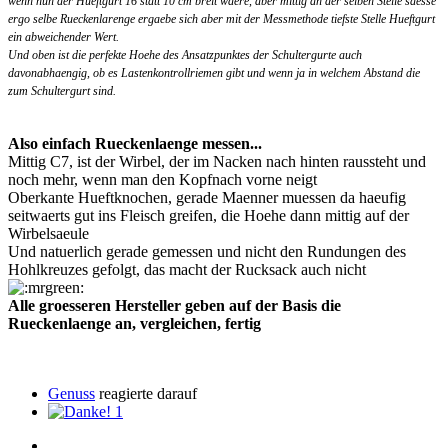
wenn nun der Hueftgurt 16 statt 10 cm breit waere, aber mittig an der selben Stelle saesse
ergo selbe Rueckenlarenge ergaebe sich aber mit der Messmethode tiefste Stelle Hueftgurt
ein abweichender Wert.
Und oben ist die perfekte Hoehe des Ansatzpunktes der Schultergurte auch
davonabhaengig, ob es Lastenkontrollriemen gibt und wenn ja in welchem Abstand die
zum Schultergurt sind.
Also einfach Rueckenlaenge messen...
Mittig C7, ist der Wirbel, der im Nacken nach hinten raussteht und
noch mehr, wenn man den Kopfnach vorne neigt
Oberkante Hueftknochen, gerade Maenner muessen da haeufig
seitwaerts gut ins Fleisch greifen, die Hoehe dann mittig auf der
Wirbelsaeule
Und natuerlich gerade gemessen und nicht den Rundungen des
Hohlkreuzes gefolgt, das macht der Rucksack auch nicht
Alle groesseren Hersteller geben auf der Basis die
Rueckenlaenge an, vergleichen, fertig
Genuss
reagierte darauf
1