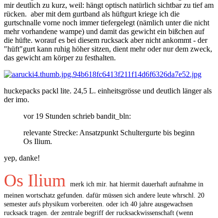
mir deutlich zu kurz, weil: hängt optisch natürlich sichtbar zu tief am
rücken. aber mit dem gurtband als hüftgurt kriege ich die
gurtschnalle vorne noch immer tiefergelegt (nämlich unter die nicht
mehr vorhandene wampe) und damit das gewicht ein bißchen auf
die hüfte. worauf es bei diesem rucksack aber nicht ankommt - der
"hüft"gurt kann ruhig höher sitzen, dient mehr oder nur dem zweck,
das gewicht am körper zu festhalten.
huckepacks packl lite. 24,5 L. einheitsgrösse und deutlich länger als
der imo.
vor 19 Stunden schrieb bandit_bln:
relevante Strecke: Ansatzpunkt Schultergurte bis beginn
Os Ilium.
yep, danke!
Os Ilium
merk ich mir. hat hiermit dauerhaft aufnahme in
meinen wortschatz gefunden. dafür müssen sich andere leute whrschl. 20
semester aufs physikum vorbereiten. oder ich 40 jahre ausgewachsen
rucksack tragen. der zentrale begriff der rucksackwissenschaft (wenn