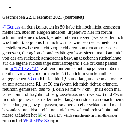
Geschrieben
22. Dezember 2021
(bearbeitet)
@Genuss
an dem konkreten ks 50 habe ich noch nicht gemessen
meine ich, aber an einigen anderen...irgendwo hier im forum
schlummert eine rucksackparade mit den massen (weiss leider nicht
wie finden). ergebnis für mich war: es wird von verschiedenen
herstellern zwischen nicht vergleichbaren punkten am rucksack
gemessen, die ggf. auch anders hängen bzw. sitzen. man kann nicht
von der am rucksack gemessenen bzw. angegebenen rückenlänge
auf die eigene rückenlänge schlussfolgern:-) die cruxens passen
mir
in "L" bzw. "3"
, während mir ein ks mit angegebenen 56cm
deutlich zu lang vorkam. den ks 50 hab ich in von ks online
angegebenen
53 cm
RL. ich bin 1,93 und lang und schmal. meine
an mir gemessene RL ist 56 cm (wenn ich mich richtig erinnere.
freundin-gemessen, das "x"). dein ks mit "47 cm" (mail doch mal
laurent an und frag ihn, ob er grösse/mass noch weiss...) und 49cm
freundin-gemessener realer rückenlänge müsste dir also nach meinen
feststellungen ganz gut passen, solange du eher schlank und nicht
besonders breit bist und laurent nicht zwischendurch schnitt und
masse geändert hat
ich in1,75 würde zum phoenix in m tendieren aber
vorher mal bei
@HUCKEPACKS
fragen.