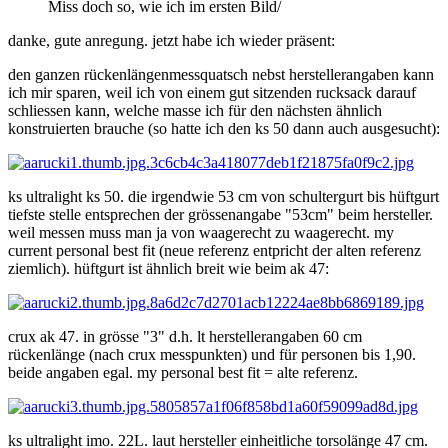
Miss doch so, wie ich im ersten Bild/
danke, gute anregung. jetzt habe ich wieder präsent:
den ganzen rückenlängenmessquatsch nebst herstellerangaben kann
ich mir sparen, weil ich von einem gut sitzenden rucksack darauf
schliessen kann, welche masse ich für den nächsten ähnlich
konstruierten brauche (so hatte ich den ks 50 dann auch ausgesucht):
ks ultralight ks 50. die irgendwie 53 cm von schultergurt bis hüftgurt
tiefste stelle entsprechen der grössenangabe "53cm" beim hersteller.
weil messen muss man ja von waagerecht zu waagerecht. my
current personal best fit (neue referenz entpricht der alten referenz
ziemlich). hüftgurt ist ähnlich breit wie beim ak 47:
crux ak 47. in grösse "3" d.h. lt herstellerangaben 60 cm
rückenlänge (nach crux messpunkten) und für personen bis 1,90.
beide angaben egal. my personal best fit = alte referenz.
ks ultralight imo. 22L. laut hersteller einheitliche torsolänge 47 cm.