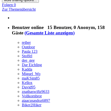
More sharing options...
Folgen
0
Zur Themenübersicht
Benutzer online
15 Benutzer
, 0 Anonym, 158
Gäste
(Gesamte Liste anzeigen)
reiber
Outdoor
Paula 123
Stoffel
dee_gee
Dar Eichling
Kadda
Miguel_Wo
maKSim85
Kellox
David95
znathaswiftz9633
Vollkornbrot
aiaacusasdoz6897
Biker2Hiker