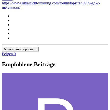
https://www.ultraleicht-trekking.com/forum/topic/146939-gr52-
mercantour/
More sharing options...
Folgen
0
Empfohlene Beiträge