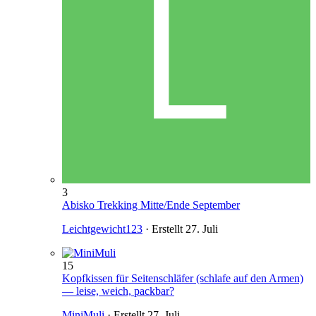
3
Abisko Trekking Mitte/Ende September
Leichtgewicht123
· Erstellt
27. Juli
15
Kopfkissen für Seitenschläfer (schlafe auf den Armen)
— leise, weich, packbar?
MiniMuli
· Erstellt
27. Juli