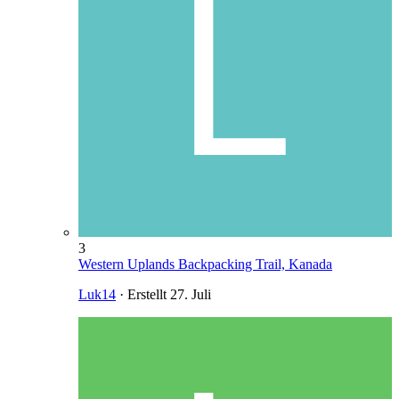
3
Western Uplands Backpacking Trail, Kanada
Luk14
· Erstellt
27. Juli