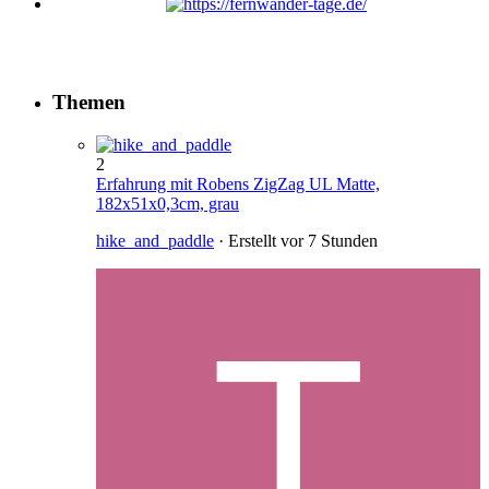
Themen
2
Erfahrung mit Robens ZigZag UL Matte,
182x51x0,3cm, grau
hike_and_paddle
· Erstellt
vor 7 Stunden