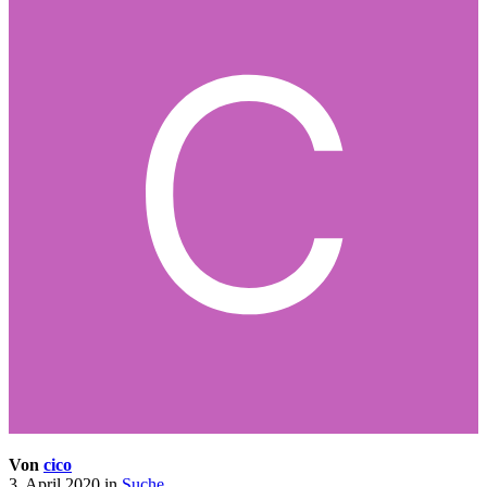
Von
cico
3. April 2020
in
Suche