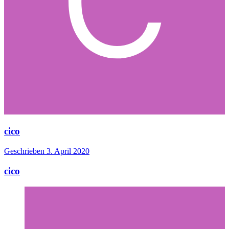
cico
Geschrieben
3. April 2020
cico