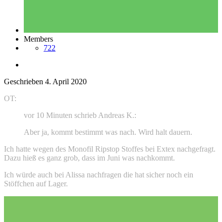
Members
722
Geschrieben
4. April 2020
OT:
vor 10 Minuten schrieb Andreas K.:
Aber ja, kommt bestimmt was nach. Wird halt dauern.
Ich hatte wegen des Monofil Ripstop Stoffes bei Extex nachgefragt.
Dazu hieß es ganz grob, dass im Juni was nachkommt.
Ich würde auch bei Alissa nachfragen die hat sicher noch ein
Stöffchen auf Lager.