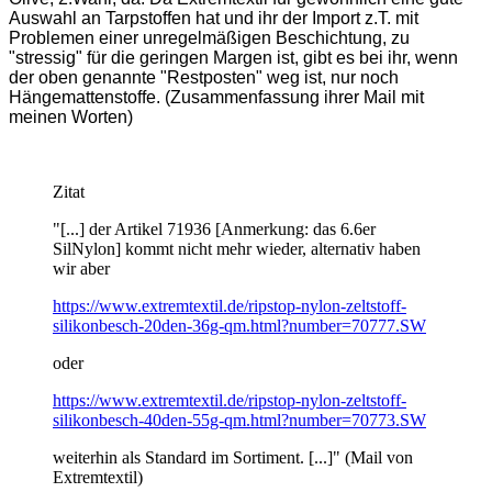
Auswahl an Tarpstoffen hat und ihr der Import z.T. mit
Problemen einer unregelmäßigen Beschichtung, zu
"stressig" für die geringen Margen ist, gibt es bei ihr, wenn
der oben genannte "Restposten" weg ist, nur noch
Hängemattenstoffe. (Zusammenfassung ihrer Mail mit
meinen Worten)
Zitat
"[...] der Artikel 71936 [Anmerkung: das 6.6er
SilNylon] kommt nicht mehr wieder, alternativ haben
wir aber
https://www.extremtextil.de/ripstop-nylon-zeltstoff-
silikonbesch-20den-36g-qm.html?number=70777.SW
oder
https://www.extremtextil.de/ripstop-nylon-zeltstoff-
silikonbesch-40den-55g-qm.html?number=70773.SW
weiterhin als Standard im Sortiment. [...]" (Mail von
Extremtextil)