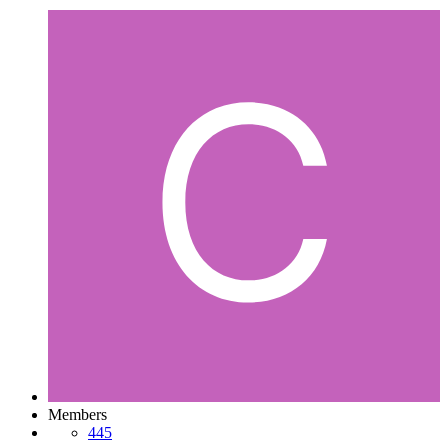
Members
445