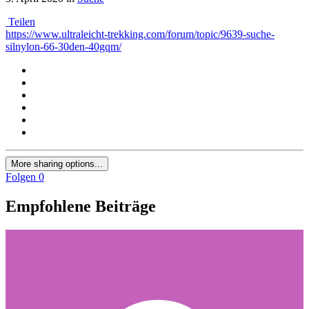
Teilen
https://www.ultraleicht-trekking.com/forum/topic/9639-suche-
silnylon-66-30den-40gqm/
More sharing options...
Folgen
0
Empfohlene Beiträge