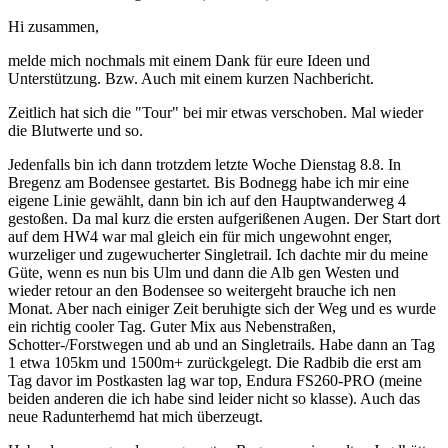
Hi zusammen,
melde mich nochmals mit einem Dank für eure Ideen und
Unterstützung. Bzw. Auch mit einem kurzen Nachbericht.
Zeitlich hat sich die "Tour" bei mir etwas verschoben. Mal wieder
die Blutwerte und so.
Jedenfalls bin ich dann trotzdem letzte Woche Dienstag 8.8. In
Bregenz am Bodensee gestartet. Bis Bodnegg habe ich mir eine
eigene Linie gewählt, dann bin ich auf den Hauptwanderweg 4
gestoßen. Da mal kurz die ersten aufgerißenen Augen. Der Start dort
auf dem HW4 war mal gleich ein für mich ungewohnt enger,
wurzeliger und zugewucherter Singletrail. Ich dachte mir du meine
Güte, wenn es nun bis Ulm und dann die Alb gen Westen und
wieder retour an den Bodensee so weitergeht brauche ich nen
Monat. Aber nach einiger Zeit beruhigte sich der Weg und es wurde
ein richtig cooler Tag. Guter Mix aus Nebenstraßen,
Schotter-/Forstwegen und ab und an Singletrails. Habe dann an Tag
1 etwa 105km und 1500m+ zurückgelegt. Die Radbib die erst am
Tag davor im Postkasten lag war top, Endura FS260-PRO (meine
beiden anderen die ich habe sind leider nicht so klasse). Auch das
neue Radunterhemd hat mich überzeugt.