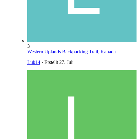
3
Western Uplands Backpacking Trail, Kanada
Luk14
· Erstellt
27. Juli