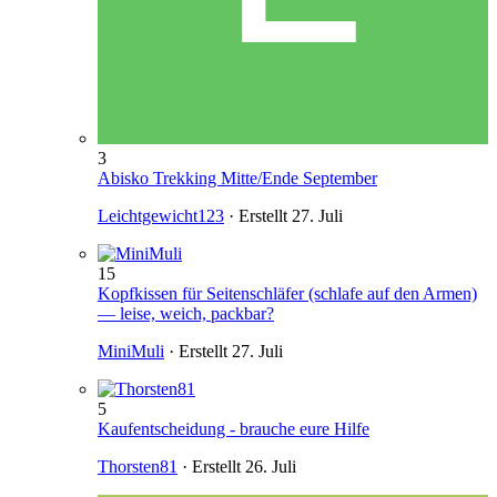
3
Abisko Trekking Mitte/Ende September
Leichtgewicht123
· Erstellt
27. Juli
15
Kopfkissen für Seitenschläfer (schlafe auf den Armen)
— leise, weich, packbar?
MiniMuli
· Erstellt
27. Juli
5
Kaufentscheidung - brauche eure Hilfe
Thorsten81
· Erstellt
26. Juli