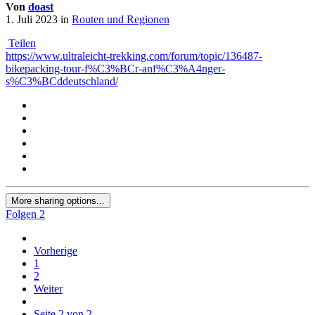
Von
doast
1. Juli 2023
in
Routen und Regionen
Teilen
https://www.ultraleicht-trekking.com/forum/topic/136487-
bikepacking-tour-f%C3%BCr-anf%C3%A4nger-
s%C3%BCddeutschland/
More sharing options...
Folgen
2
Vorherige
1
2
Weiter
Seite 2 von 2