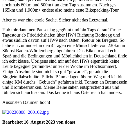
nochmals 60km und 500m+ an dem Tag zusammen. Nach ges.
165km und 1.900m+ endete also meine erste Bikepacking-Tour.
Aber es war eine coole Sache. Sicher nicht das Letztemal.
Hab mir dann nen Pausentag gegönnt und bin Tags darauf für ne
Tagestour ab Friedrichshafen über HW4 Richtung Bodnegg und
etwas südlich davon auf HW9 nach Osten. Retour bis Bregenz. So
habe ich zumindest in den 4 Tagen eine Minischleife von 230km in
Südost Baden-Württemberg abgefahren. Das Biken macht echt
Spaß und die Bedingungen und Möglichkeiten in Deutschland finde
ich echt klasse. Übrigens sind mir auf den HWs eigentlich keine
Leute begegnet (zumindest unter der Woche im Hochsommer).
Einige Abschnitte sind nicht so gut "gewartet", gerade die
Singletrailabschnitte. Etliche Bäume lagen überm Weg und ich bin
einige KM durchs "Gebüsch" gefahren inkl. Tonnen an Brennesseln
und Brombeerranken. Meine Beine sahen entsprechend aus und
fühlten sich auch so an. Das kenne ich aus Österreich halt anders.
Ansonsten Daumen hoch!
Bearbeitet
16. August 2023
von doast