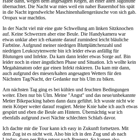
Habe dann, wegen dem angesagten Regen, an einer alten Jagdhütte
übernachtet. Die Nacht war mies weil ein naher Bauernhof bis spät
in die Nacht irgendwelche Maschinenhallengeräusche von sich gab.
Oropax war machtlos.
In der Nacht viel mir eine gute Schwellung am linken Sitzknochen
auf. Keine Schwerzen aber eine Beule. Die Handykamera war
etwas unklar aber ich erkannte darauf zumindest leicht bläuliche
Farbtöne. Aufgrund meiner niedrigen Bluttplättchenzahl und
niedrigen Leukozytenwerte bin ich leider etwas anfällig für
Blutungen und Infekte. Da kam dann leider etwas Sorge auf. Bin
leider noch in einer ängstlichen Phase und Situation. Ich wollte kein
Megahämatom oder gar einen Infekt riskieren. Da kam mir dann,
auch aufgrund des miesen/kalten angesagten Wetters für den
Nächsten Tag/Nacht, der Gedanke nur bis Ulm zu biken.
Am nächsten Tag ging es bei kühlen und feuchten Bedingungen
weiter. Eben nur bis Ulm. Meine "Angst" und das neue/unbekannte
Metier Bikepacking haben dann dazu geführt. Ich wusste nicht wie
mein Körper weiter darauf reagiert. Meine Knie habe ich auch etwas
gespürt und eben die Beule am Hintern. Übernächtig war ich
ebenfalls aufgrund zwei Nächte schlechten Schlafs davor.
Ich dachte mir die Tour kann ich easy in Zukunft fortsetzen. Mit
dem Zug ist es nicht weit. Also bin ich in den Zug und ab nach
Lindau, dann per Bike retour nach Bregenz. So kamen also