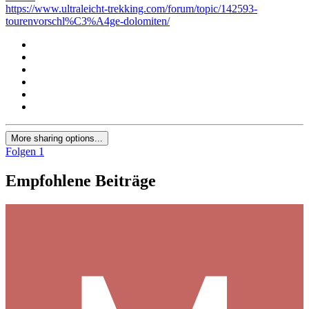
https://www.ultraleicht-trekking.com/forum/topic/142593-
tourenvorschl%C3%A4ge-dolomiten/
More sharing options...
Folgen
1
Empfohlene Beiträge