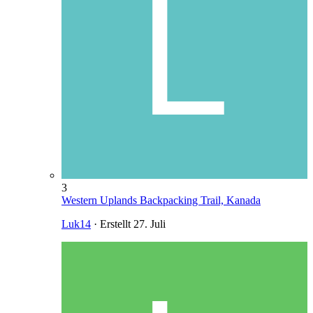
3
Western Uplands Backpacking Trail, Kanada
Luk14
· Erstellt
27. Juli