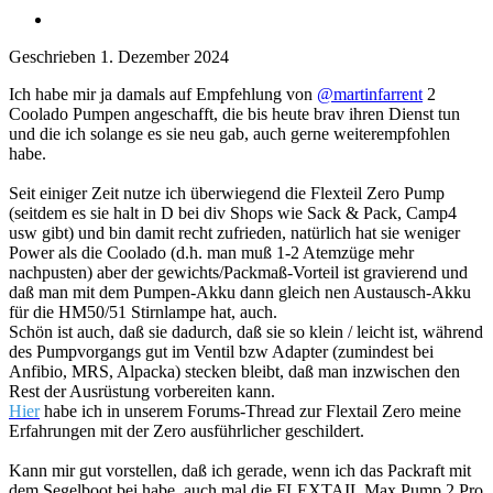
Geschrieben
1. Dezember 2024
Ich habe mir ja damals auf Empfehlung von
@martinfarrent
2
Coolado Pumpen angeschafft, die bis heute brav ihren Dienst tun
und die ich solange es sie neu gab, auch gerne weiterempfohlen
habe.
Seit einiger Zeit nutze ich überwiegend die Flexteil Zero Pump
(seitdem es sie halt in D bei div Shops wie Sack & Pack, Camp4
usw gibt) und bin damit recht zufrieden, natürlich hat sie weniger
Power als die Coolado (d.h. man muß 1-2 Atemzüge mehr
nachpusten) aber der gewichts/Packmaß-Vorteil ist gravierend und
daß man mit dem Pumpen-Akku dann gleich nen Austausch-Akku
für die HM50/51 Stirnlampe hat, auch.
Schön ist auch, daß sie dadurch, daß sie so klein / leicht ist, während
des Pumpvorgangs gut im Ventil bzw Adapter (zumindest bei
Anfibio, MRS, Alpacka) stecken bleibt, daß man inzwischen den
Rest der Ausrüstung vorbereiten kann.
Hier
habe ich in unserem Forums-Thread zur Flextail Zero meine
Erfahrungen mit der Zero ausführlicher geschildert.
Kann mir gut vorstellen, daß ich gerade, wenn ich das Packraft mit
dem Segelboot bei habe, auch mal die FLEXTAIL Max Pump 2 Pro