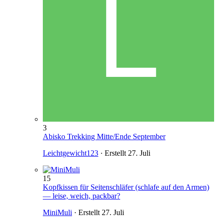
3
Abisko Trekking Mitte/Ende September
Leichtgewicht123
· Erstellt
27. Juli
15
Kopfkissen für Seitenschläfer (schlafe auf den Armen)
— leise, weich, packbar?
MiniMuli
· Erstellt
27. Juli