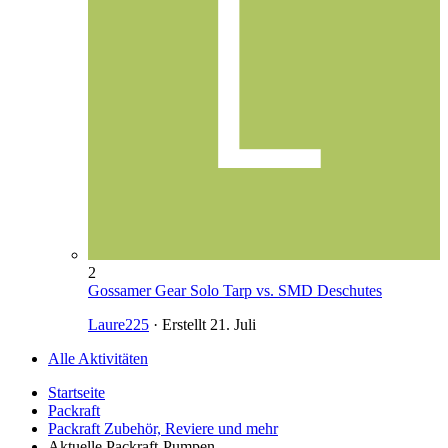
2
Gossamer Gear Solo Tarp vs. SMD Deschutes
Laure225
· Erstellt
21. Juli
Alle Aktivitäten
Startseite
Packraft
Packraft Zubehör, Reviere und mehr
Aktuelle Packraft-Pumpen