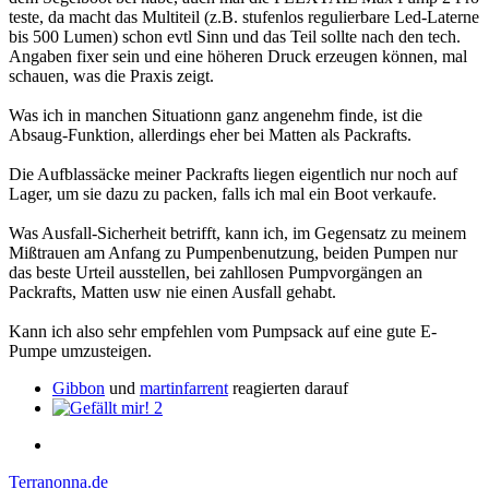
teste, da macht das Multiteil (z.B. stufenlos regulierbare Led-Laterne
bis 500 Lumen) schon evtl Sinn und das Teil sollte nach den tech.
Angaben fixer sein und eine höheren Druck erzeugen können, mal
schauen, was die Praxis zeigt.
Was ich in manchen Situationn ganz angenehm finde, ist die
Absaug-Funktion, allerdings eher bei Matten als Packrafts.
Die Aufblassäcke meiner Packrafts liegen eigentlich nur noch auf
Lager, um sie dazu zu packen, falls ich mal ein Boot verkaufe.
Was Ausfall-Sicherheit betrifft, kann ich, im Gegensatz zu meinem
Mißtrauen am Anfang zu Pumpenbenutzung, beiden Pumpen nur
das beste Urteil ausstellen, bei zahllosen Pumpvorgängen an
Packrafts, Matten usw nie einen Ausfall gehabt.
Kann ich also sehr empfehlen vom Pumpsack auf eine gute E-
Pumpe umzusteigen.
Gibbon
und
martinfarrent
reagierten darauf
2
Terranonna.de