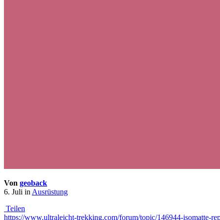
Von
geoback
6. Juli
in
Ausrüstung
Teilen
https://www.ultraleicht-trekking.com/forum/topic/146944-isomatte-rep