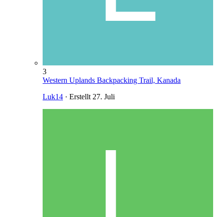
3
Western Uplands Backpacking Trail, Kanada
Luk14
· Erstellt
27. Juli