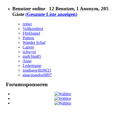
Benutzer online
12 Benutzer
, 1 Anonym, 205
Gäste
(Gesamte Liste anzeigen)
reiber
Vollkornbrot
FfmDaniel
Patirou
Wander Schaf
Capere
schwyzi
maKSim85
Anne
Ledertramp
znathaswiftz9633
aiaacusasdoz6897
Forumssponsoren