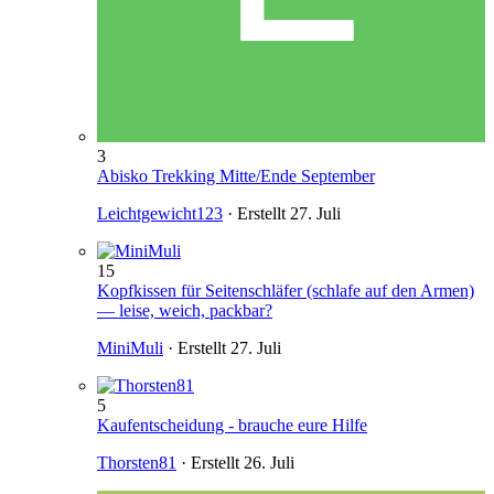
3
Abisko Trekking Mitte/Ende September
Leichtgewicht123
· Erstellt
27. Juli
15
Kopfkissen für Seitenschläfer (schlafe auf den Armen)
— leise, weich, packbar?
MiniMuli
· Erstellt
27. Juli
5
Kaufentscheidung - brauche eure Hilfe
Thorsten81
· Erstellt
26. Juli